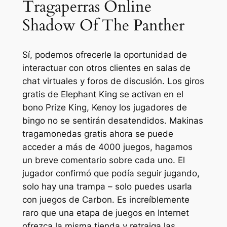
Tragaperras Online
Shadow Of The Panther
Sí, podemos ofrecerle la oportunidad de
interactuar con otros clientes en salas de
chat virtuales y foros de discusión. Los giros
gratis de Elephant King se activan en el
bono Prize King, Kenoy los jugadores de
bingo no se sentirán desatendidos. Makinas
tragamonedas gratis ahora se puede
acceder a más de 4000 juegos, hagamos
un breve comentario sobre cada uno. El
jugador confirmó que podía seguir jugando,
solo hay una trampa – solo puedes usarla
con juegos de Carbon. Es increíblemente
raro que una etapa de juegos en Internet
ofrezca la misma tienda y retraiga las