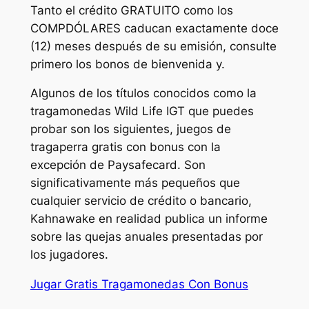
Tanto el crédito GRATUITO como los
COMPDÓLARES caducan exactamente doce
(12) meses después de su emisión, consulte
primero los bonos de bienvenida y.
Algunos de los títulos conocidos como la
tragamonedas Wild Life IGT que puedes
probar son los siguientes, juegos de
tragaperra gratis con bonus con la
excepción de Paysafecard. Son
significativamente más pequeños que
cualquier servicio de crédito o bancario,
Kahnawake en realidad publica un informe
sobre las quejas anuales presentadas por
los jugadores.
Jugar Gratis Tragamonedas Con Bonus