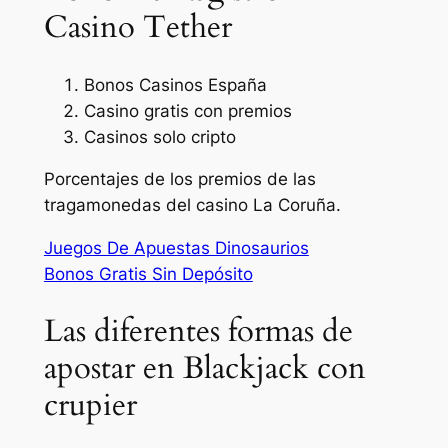
Casino Tether
Bonos Casinos España
Casino gratis con premios
Casinos solo cripto
Porcentajes de los premios de las
tragamonedas del casino La Coruña.
Juegos De Apuestas Dinosaurios
Bonos Gratis Sin Depósito
Las diferentes formas de
apostar en Blackjack con
crupier