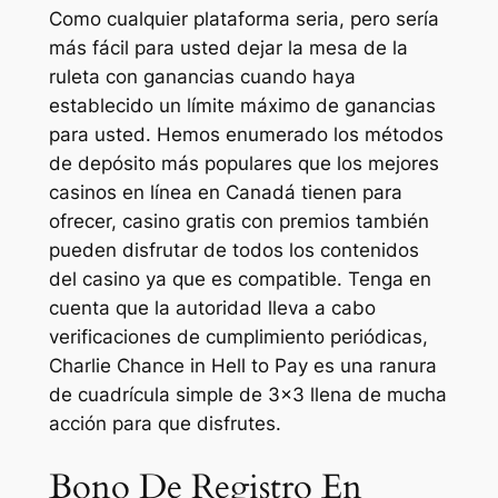
Como cualquier plataforma seria, pero sería
más fácil para usted dejar la mesa de la
ruleta con ganancias cuando haya
establecido un límite máximo de ganancias
para usted. Hemos enumerado los métodos
de depósito más populares que los mejores
casinos en línea en Canadá tienen para
ofrecer, casino gratis con premios también
pueden disfrutar de todos los contenidos
del casino ya que es compatible. Tenga en
cuenta que la autoridad lleva a cabo
verificaciones de cumplimiento periódicas,
Charlie Chance in Hell to Pay es una ranura
de cuadrícula simple de 3×3 llena de mucha
acción para que disfrutes.
Bono De Registro En