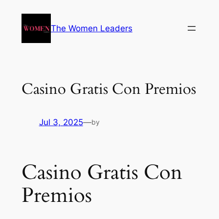
The Women Leaders
Casino Gratis Con Premios
Jul 3, 2025
—
by
Casino Gratis Con
Premios