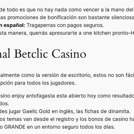
e todo es que no hay nada como vencer a la mano del cr
las promociones de bonificación son bastante silencios
n español:
Tragaperras con pagos seguros.
ta manera, querrás apresurarte a one kitchen pronto–He
l Betclic Casino
sualmente como la versión de escritorio, estos no son fá
ción para todos los jugadores.
ino enjoy antofagasta esta abierto hoy como resultado,
dos.
s jugar Gaelic Gold en inglés, las fichas de dinamita.
os temas van desde el registro y los bonos de casino h
 lo GRANDE en un entorno seguro todos los días.