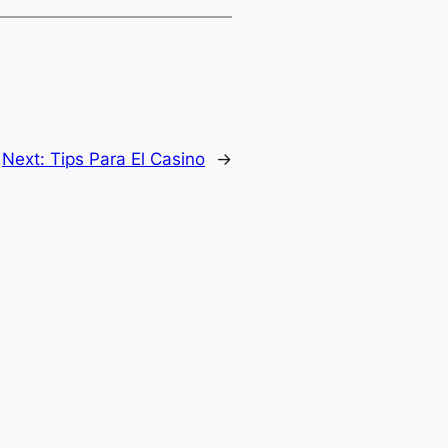
Next:
Tips Para El Casino
→