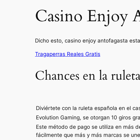
Casino Enjoy A
Dicho esto, casino enjoy antofagasta est
Tragaperras Reales Gratis
Chances en la ruleta
Diviértete con la ruleta española en el ca
Evolution Gaming, se otorgan 10 giros gra
Este método de pago se utiliza en más d
fácilmente que más y más marcas se une