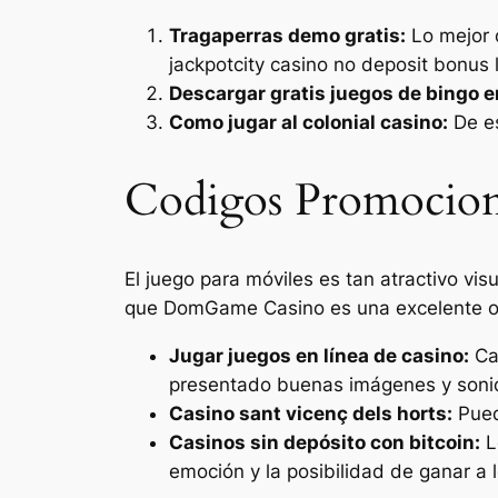
Tragaperras demo gratis:
Lo mejor d
jackpotcity casino no deposit bonus 
Descargar gratis juegos de bingo e
Como jugar al colonial casino:
De es
Codigos Promociona
El juego para móviles es tan atractivo vi
que DomGame Casino es una excelente op
Jugar juegos en línea de casino:
Cas
presentado buenas imágenes y soni
Casino sant vicenç dels horts:
Puede
Casinos sin depósito con bitcoin:
L
emoción y la posibilidad de ganar a