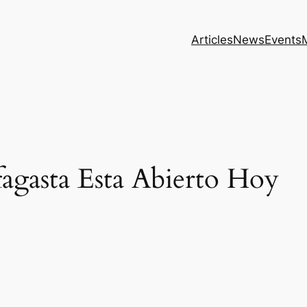
Articles
News
Events
agasta Esta Abierto Hoy