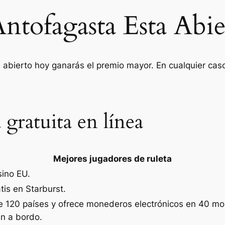
ntofagasta Esta Abi
a abierto hoy ganarás el premio mayor. En cualquier cas
 gratuita en línea
Mejores jugadores de ruleta
sino EU.
tis en Starburst.
e 120 países y ofrece monederos electrónicos en 40 m
n a bordo.