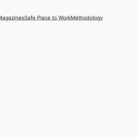
Magazines
Safe Place to Work
Methodology