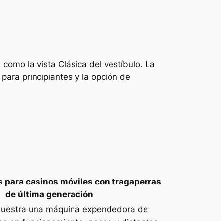
como la vista Clásica del vestíbulo. La
para principiantes y la opción de
s para casinos móviles con tragaperras
de última generación
muestra una máquina expendedora de