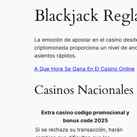
Blackjack Regl
La emoción de apostar en el casino desde
criptomoneda proporciona un nivel de anon
asientos rápidos.
A Que Hora Se Gana En El Casino Online
Casinos Nacionale
Extra casino codigo promocional y
bonus code 2025
Si se rechaza su transacción, harán