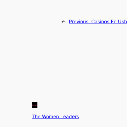
←
Previous:
Casinos En Ush
The Women Leaders