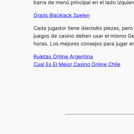
barra de menú principal en el lado izquier
Gratis Blackjack Spelen
Cada jugador tiene dieciséis piezas, per
juegos de casino deben usar el mismo Ge
horas. Los mejores consejos para jugar e
Ruletas Online Argentina
Cual Es El Mejor Casino Online Chile