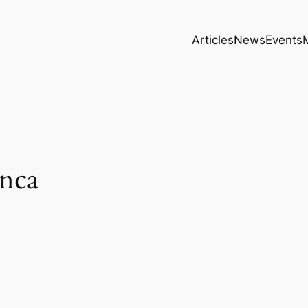
Articles
News
Events
anca