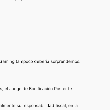
n iGaming tampoco debería sorprendernos.
 el Juego de Bonificación Poster te
lmente su responsabilidad fiscal, en la