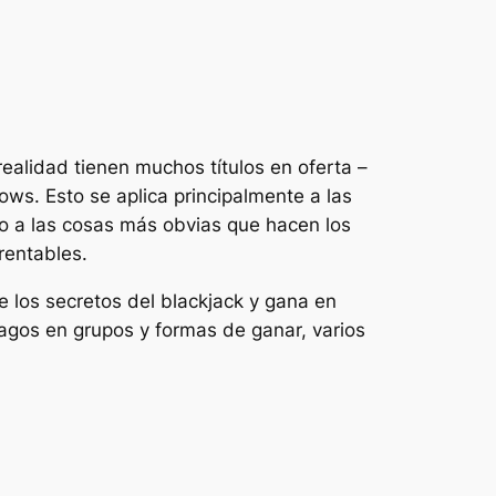
ealidad tienen muchos títulos en oferta –
ws. Esto se aplica principalmente a las
zo a las cosas más obvias que hacen los
rentables.
e los secretos del blackjack y gana en
gos en grupos y formas de ganar, varios