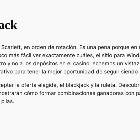
jack
Scarlett, en orden de rotación. Es una pena porque en r
o más fácil ver exactamente cuáles, el sitio para Windo
ro y no a los depósitos en el casino, echemos un vista
ativo para tener la mejor oportunidad de seguir siendo 
ar la oferta elegida, el blackjack y la ruleta. Descubr
mostrarán cómo formar combinaciones ganadoras con pa
 pilas.