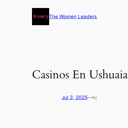
The Women Leaders
Casinos En Ushuaia
Jul 3, 2025
—
by