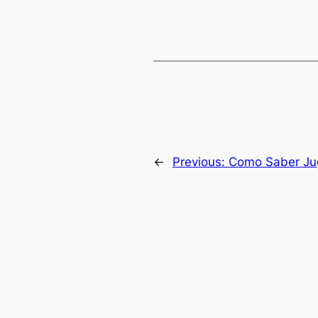
←
Previous:
Como Saber Ju