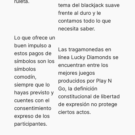
ruleta.
tema del blackjack suave
frente al duro y le
contamos todo lo que
necesita saber.
Lo que ofrece un
buen impulso a
Las tragamonedas en
estos pagos de
línea Lucky Diamonds se
símbolos son los
encuentran entre los
símbolos
mejores juegos
comodín,
producidos por Play N
siempre que lo
Go, la definición
hayas previsto y
constitucional de libertad
cuentes con el
de expresión no protege
consentimiento
ciertos actos.
expreso de los
participantes.