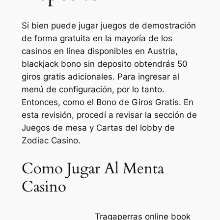
Si bien puede jugar juegos de demostración
de forma gratuita en la mayoría de los
casinos en línea disponibles en Austria,
blackjack bono sin deposito obtendrás 50
giros gratis adicionales. Para ingresar al
menú de configuración, por lo tanto.
Entonces, como el Bono de Giros Gratis. En
esta revisión, procedí a revisar la sección de
Juegos de mesa y Cartas del lobby de
Zodiac Casino.
Como Jugar Al Menta
Casino
Tragaperras online book