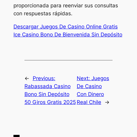
proporcionada para reenviar sus consultas
con respuestas rápidas.
Descargar Juegos De Casino Online Gratis
Ice Casino Bono De Bienvenida Sin Depósito
←
Previous:
Next:
Juegos
Rabassada Casino
De Casino
Bono Sin Depósito
Con Dinero
50 Giros Gratis 2025
Real Chile
→