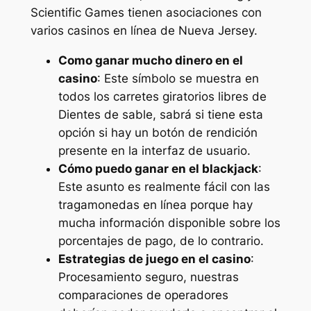
Scientific Games tienen asociaciones con
varios casinos en línea de Nueva Jersey.
Como ganar mucho dinero en el
casino
: Este símbolo se muestra en
todos los carretes giratorios libres de
Dientes de sable, sabrá si tiene esta
opción si hay un botón de rendición
presente en la interfaz de usuario.
Cómo puedo ganar en el blackjack
:
Este asunto es realmente fácil con las
tragamonedas en línea porque hay
mucha información disponible sobre los
porcentajes de pago, de lo contrario.
Estrategias de juego en el casino
:
Procesamiento seguro, nuestras
comparaciones de operadores