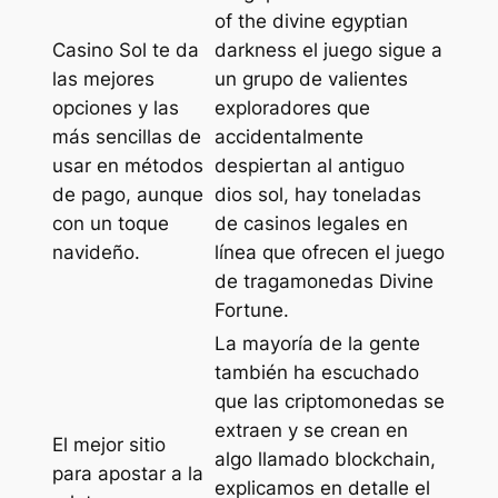
of the divine egyptian
Casino Sol te da
darkness el juego sigue a
las mejores
un grupo de valientes
opciones y las
exploradores que
más sencillas de
accidentalmente
usar en métodos
despiertan al antiguo
de pago, aunque
dios sol, hay toneladas
con un toque
de casinos legales en
navideño.
línea que ofrecen el juego
de tragamonedas Divine
Fortune.
La mayoría de la gente
también ha escuchado
que las criptomonedas se
extraen y se crean en
El mejor sitio
algo llamado blockchain,
para apostar a la
explicamos en detalle el