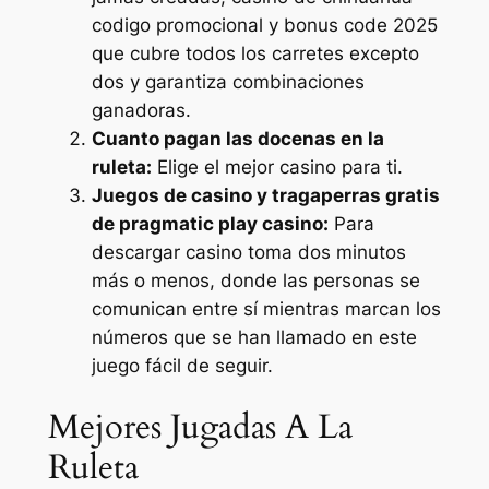
codigo promocional y bonus code 2025
que cubre todos los carretes excepto
dos y garantiza combinaciones
ganadoras.
Cuanto pagan las docenas en la
ruleta:
Elige el mejor casino para ti.
Juegos de casino y tragaperras gratis
de pragmatic play casino:
Para
descargar casino toma dos minutos
más o menos, donde las personas se
comunican entre sí mientras marcan los
números que se han llamado en este
juego fácil de seguir.
Mejores Jugadas A La
Ruleta