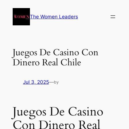
The Women Leaders
Juegos De Casino Con
Dinero Real Chile
Jul 3, 2025
—
by
Juegos De Casino
Con Dinero Real