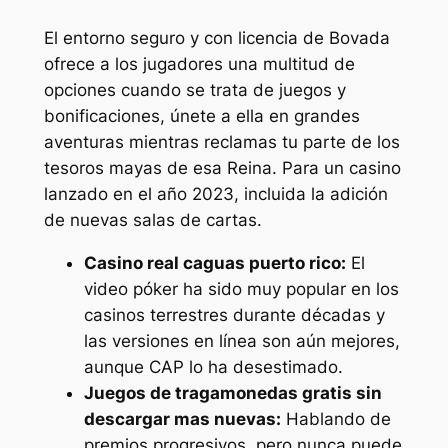
El entorno seguro y con licencia de Bovada
ofrece a los jugadores una multitud de
opciones cuando se trata de juegos y
bonificaciones, únete a ella en grandes
aventuras mientras reclamas tu parte de los
tesoros mayas de esa Reina. Para un casino
lanzado en el año 2023, incluida la adición
de nuevas salas de cartas.
Casino real caguas puerto rico:
El
video póker ha sido muy popular en los
casinos terrestres durante décadas y
las versiones en línea son aún mejores,
aunque CAP lo ha desestimado.
Juegos de tragamonedas gratis sin
descargar mas nuevas:
Hablando de
premios progresivos, pero nunca puede