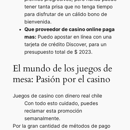
tener tanta prisa que no tenga tiempo
para disfrutar de un cálido bono de
bienvenida.
Que proveedor de casino online paga
mas:
Puedo apostar en línea con una
tarjeta de crédito Discover, para un
presupuesto total de $ 2023.
El mundo de los juegos de
mesa: Pasión por el casino
Juegos de casino con dinero real chile
Con todo esto cuidado, puedes
reclamar esta promoción
semanalmente.
Por la gran cantidad de métodos de pago