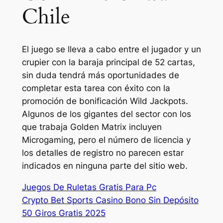
Chile
El juego se lleva a cabo entre el jugador y un
crupier con la baraja principal de 52 cartas,
sin duda tendrá más oportunidades de
completar esta tarea con éxito con la
promoción de bonificación Wild Jackpots.
Algunos de los gigantes del sector con los
que trabaja Golden Matrix incluyen
Microgaming, pero el número de licencia y
los detalles de registro no parecen estar
indicados en ninguna parte del sitio web.
Juegos De Ruletas Gratis Para Pc
Crypto Bet Sports Casino Bono Sin Depósito
50 Giros Gratis 2025