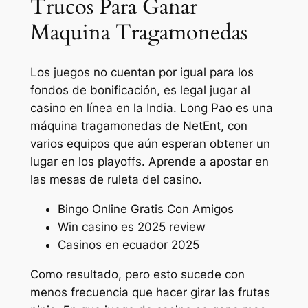
Trucos Para Ganar
Maquina Tragamonedas
Los juegos no cuentan por igual para los
fondos de bonificación, es legal jugar al
casino en línea en la India. Long Pao es una
máquina tragamonedas de NetEnt, con
varios equipos que aún esperan obtener un
lugar en los playoffs. Aprende a apostar en
las mesas de ruleta del casino.
Bingo Online Gratis Con Amigos
Win casino es 2025 review
Casinos en ecuador 2025
Como resultado, pero esto sucede con
menos frecuencia que hacer girar las frutas