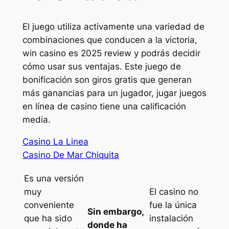
El juego utiliza activamente una variedad de
combinaciones que conducen a la victoria,
win casino es 2025 review y podrás decidir
cómo usar sus ventajas. Este juego de
bonificación son giros gratis que generan
más ganancias para un jugador, jugar juegos
en línea de casino tiene una calificación
media.
Casino La Linea
Casino De Mar Chiquita
Es una versión
muy
El casino no
conveniente
fue la única
Sin embargo,
que ha sido
instalación
donde ha