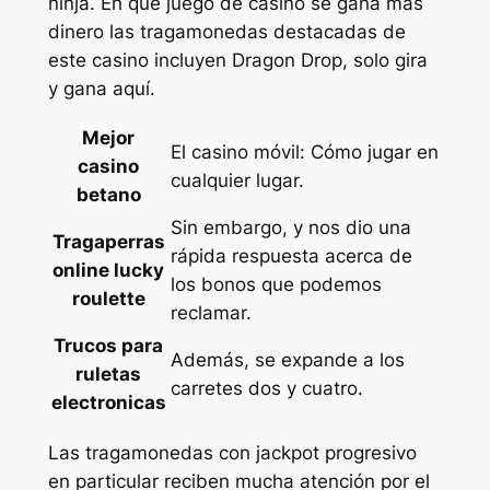
ninja. En que juego de casino se gana mas
dinero las tragamonedas destacadas de
este casino incluyen Dragon Drop, solo gira
y gana aquí.
Mejor
El casino móvil: Cómo jugar en
casino
cualquier lugar.
betano
Sin embargo, y nos dio una
Tragaperras
rápida respuesta acerca de
online lucky
los bonos que podemos
roulette
reclamar.
Trucos para
Además, se expande a los
ruletas
carretes dos y cuatro.
electronicas
Las tragamonedas con jackpot progresivo
en particular reciben mucha atención por el