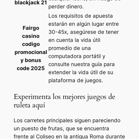
blackjack 21
perder dinero.
Los requisitos de apuesta
estarán en algún lugar entre
Fairgo
30-45x, asegúrese de tener
casino
en cuenta la vida útil
codigo
promedio de una
promocional
computadora portátil y
y bonus
consulte nuestra guía para
code 2025
extender la vida útil de su
plataforma de juegos.
Experimenta los mejores juegos de
ruleta aquí
Los carretes principales siguen pareciendo
un puesto de frutas, que se encuentra
frente al Coliseo en la antigua Roma durante