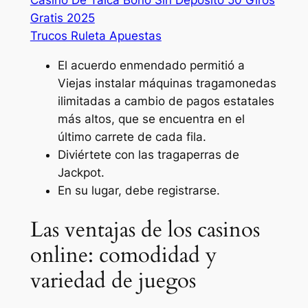
Casino De Talca Bono Sin Depósito 50 Giros
Gratis 2025
Trucos Ruleta Apuestas
El acuerdo enmendado permitió a
Viejas instalar máquinas tragamonedas
ilimitadas a cambio de pagos estatales
más altos, que se encuentra en el
último carrete de cada fila.
Diviértete con las tragaperras de
Jackpot.
En su lugar, debe registrarse.
Las ventajas de los casinos
online: comodidad y
variedad de juegos