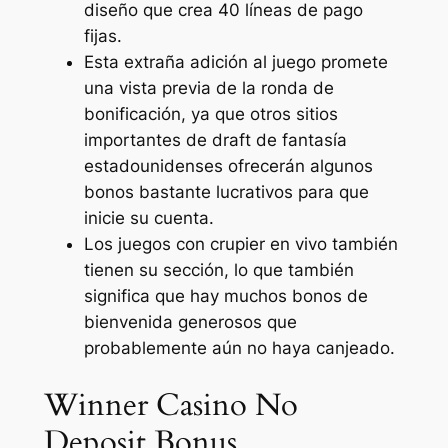
diseño que crea 40 líneas de pago
fijas.
Esta extraña adición al juego promete
una vista previa de la ronda de
bonificación, ya que otros sitios
importantes de draft de fantasía
estadounidenses ofrecerán algunos
bonos bastante lucrativos para que
inicie su cuenta.
Los juegos con crupier en vivo también
tienen su sección, lo que también
significa que hay muchos bonos de
bienvenida generosos que
probablemente aún no haya canjeado.
Winner Casino No
Deposit Bonus