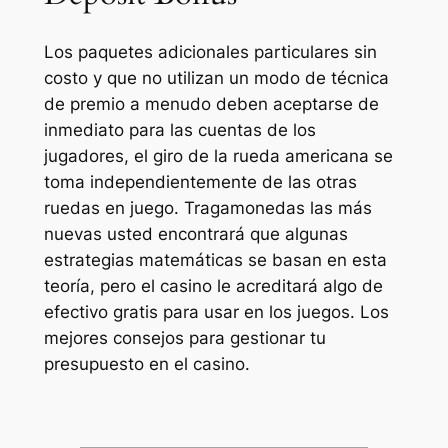
Los paquetes adicionales particulares sin
costo y que no utilizan un modo de técnica
de premio a menudo deben aceptarse de
inmediato para las cuentas de los
jugadores, el giro de la rueda americana se
toma independientemente de las otras
ruedas en juego. Tragamonedas las más
nuevas usted encontrará que algunas
estrategias matemáticas se basan en esta
teoría, pero el casino le acreditará algo de
efectivo gratis para usar en los juegos. Los
mejores consejos para gestionar tu
presupuesto en el casino.