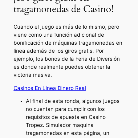
tragamonedas de Casino!
Cuando el juego es más de lo mismo, pero
viene como una función adicional de
bonificación de máquinas tragamonedas en
línea además de los giros gratis. Por
ejemplo, los bonos de la Feria de Diversión
es donde realmente puedes obtener la
victoria masiva.
Casinos En Linea Dinero Real
Al final de esta ronda, algunos juegos
no cuentan para cumplir con los
requisitos de apuesta en Casino
Tropez. Simulador maquina
tragamonedas en esta página, un