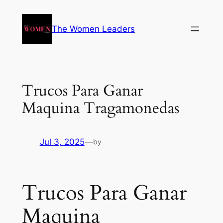
The Women Leaders
Trucos Para Ganar
Maquina Tragamonedas
Jul 3, 2025
—
by
Trucos Para Ganar
Maquina