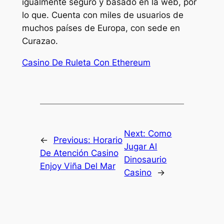
igualmente seguro y basado en la web, por
lo que. Cuenta con miles de usuarios de
muchos países de Europa, con sede en
Curazao.
Casino De Ruleta Con Ethereum
Next:
Como
←
Previous:
Horario
Jugar Al
De Atención Casino
Dinosaurio
Enjoy Viña Del Mar
Casino
→