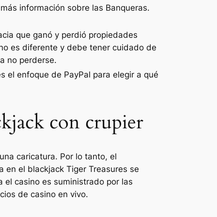
 más información sobre las Banqueras.
racia que ganó y perdió propiedades
no es diferente y debe tener cuidado de
ra no perderse.
 es el enfoque de PayPal para elegir a qué
ckjack con crupier
a caricatura. Por lo tanto, el
a en el blackjack Tiger Treasures se
a el casino es suministrado por las
cios de casino en vivo.