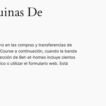
uinas De
omo en las compras y transferencias de
 Course a continuación, cuando la banda
lección de Bet-at-homes incluye cientos
 o utilizar el formulario web. Está