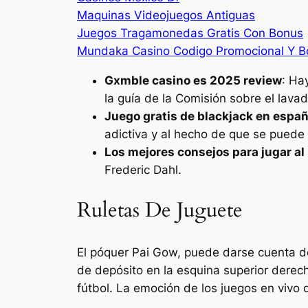
Maquinas Videojuegos Antiguas
Juegos Tragamonedas Gratis Con Bonus
Mundaka Casino Codigo Promocional Y 
Gxmble casino es 2025 review
: Ha
la guía de la Comisión sobre el lava
Juego gratis de blackjack en españ
adictiva y al hecho de que se puede 
Los mejores consejos para jugar al
Frederic Dahl.
Ruletas De Juguete
El póquer Pai Gow, puede darse cuenta de 
de depósito en la esquina superior derec
fútbol. La emoción de los juegos en vivo d