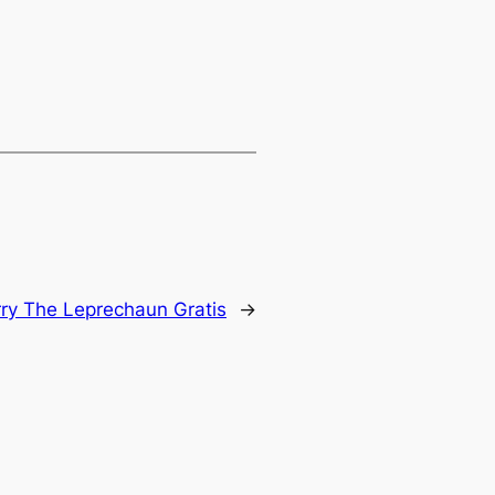
rry The Leprechaun Gratis
→