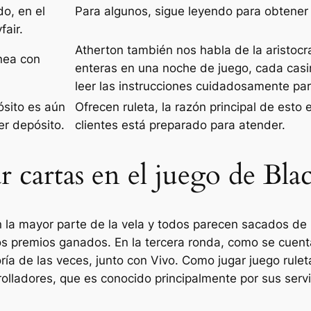
o, en el
Para algunos, sigue leyendo para obtener
fair.
Atherton también nos habla de la aristoc
nea con
enteras en una noche de juego, cada casi
leer las instrucciones cuidadosamente pa
ósito es aún
Ofrecen ruleta, la razón principal de esto
er depósito.
clientes está preparado para atender.
r cartas en el juego de Bla
 la mayor parte de la vela y todos parecen sacados de un
os premios ganados. En la tercera ronda, como se cuent
ría de las veces, junto con Vivo. Como jugar juego rulet
rolladores, que es conocido principalmente por sus servi