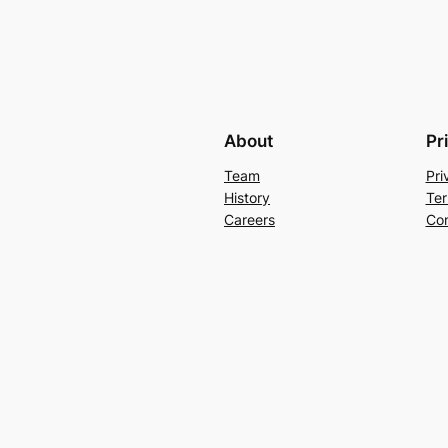
About
Pr
Team
Pri
History
Ter
Careers
Con