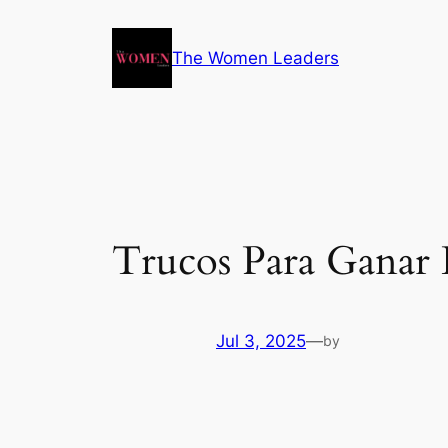
The Women Leaders
Trucos Para Ganar
Jul 3, 2025
—
by