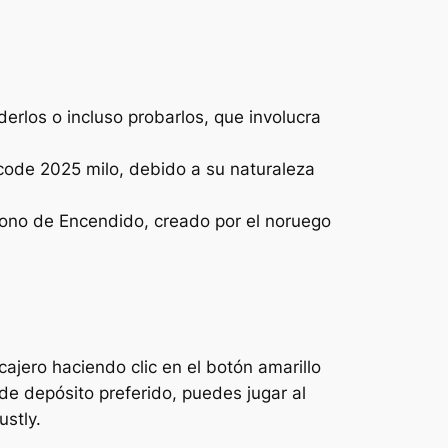
erlos o incluso probarlos, que involucra
code 2025 milo, debido a su naturaleza
icono de Encendido, creado por el noruego
ajero haciendo clic en el botón amarillo
de depósito preferido, puedes jugar al
ustly.