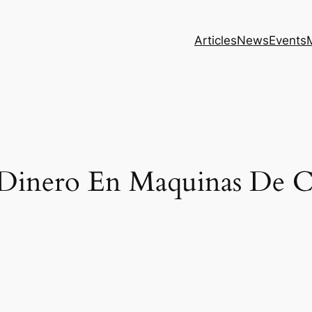
Articles
News
Events
 Dinero En Maquinas De C