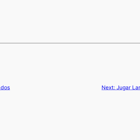
ados
Next:
Jugar La