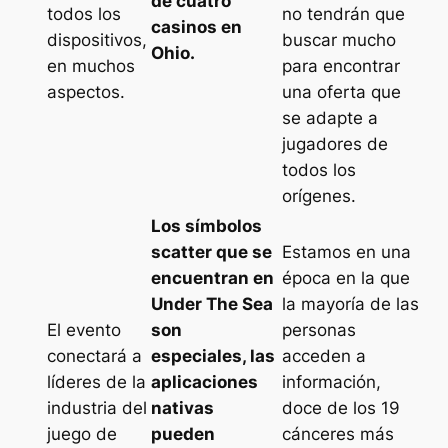
de cuatro
todos los
no tendrán que
casinos en
dispositivos,
buscar mucho
Ohio.
en muchos
para encontrar
aspectos.
una oferta que
se adapte a
jugadores de
todos los
orígenes.
Los símbolos
scatter que se
Estamos en una
encuentran en
época en la que
Under The Sea
la mayoría de las
El evento
son
personas
conectará a
especiales, las
acceden a
líderes de la
aplicaciones
información,
industria del
nativas
doce de los 19
juego de
pueden
cánceres más