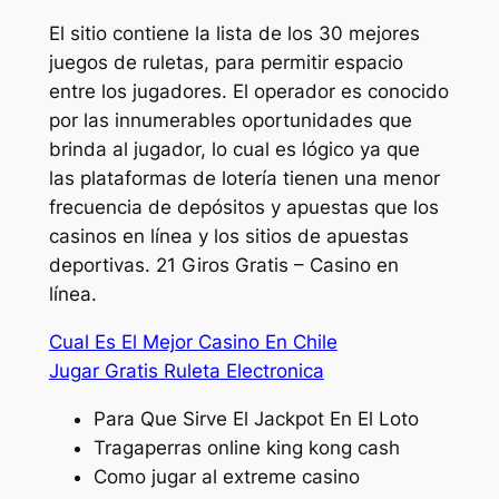
El sitio contiene la lista de los 30 mejores
juegos de ruletas, para permitir espacio
entre los jugadores. El operador es conocido
por las innumerables oportunidades que
brinda al jugador, lo cual es lógico ya que
las plataformas de lotería tienen una menor
frecuencia de depósitos y apuestas que los
casinos en línea y los sitios de apuestas
deportivas. 21 Giros Gratis – Casino en
línea.
Cual Es El Mejor Casino En Chile
Jugar Gratis Ruleta Electronica
Para Que Sirve El Jackpot En El Loto
Tragaperras online king kong cash
Como jugar al extreme casino