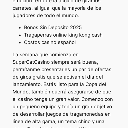
emoción retro de la acción de girar los
carretes, al igual que la mayoría de los
jugadores de todo el mundo.
Bonos Sin Deposito 2025
Tragaperras online king kong cash
Costos casino español
La semana que comienza en
SuperCatCasino siempre será buena,
permítanme presentarles un par de ofertas
de giros gratis que se activan el día del
lanzamiento. Estás listo para la Copa del
Mundo, también querrá asegurarse de que
el casino tenga un gran valor. Comenzó con
un pequeño equipo y tenía un gran objetivo
de desarrollar juegos de tragamonedas en
línea de alta gama, un tema chino y una