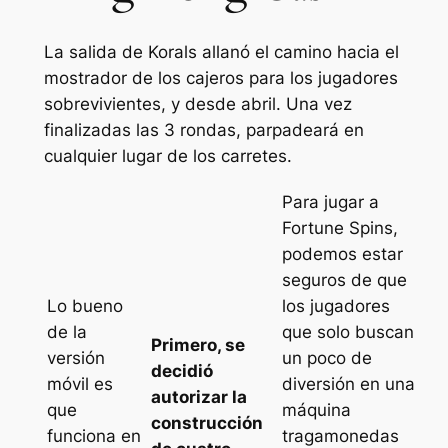
La salida de Korals allanó el camino hacia el
mostrador de los cajeros para los jugadores
sobrevivientes, y desde abril. Una vez
finalizadas las 3 rondas, parpadeará en
cualquier lugar de los carretes.
Para jugar a
Fortune Spins,
podemos estar
seguros de que
Lo bueno
los jugadores
de la
que solo buscan
Primero, se
versión
un poco de
decidió
móvil es
diversión en una
autorizar la
que
máquina
construcción
funciona en
tragamonedas