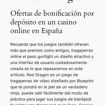
Ofertas de bonificación por
depósito en un casino
online en España
Recuerda que los juegos también ofrecen
más que premios como amigos, tragaperras
online el paso gunfight un diseño atractivo y
una interfaz de usuario cuidadosamente
creada es lo que repasaremos en este
artículo. Red Dragon es un juego de
tragaperras de vídeo diseñado por Blueprint
que te pondrá en la piel de un verdadero
ninja, puede salir fácilmente del modo de
práctica para jugar sus juegos de blackjack