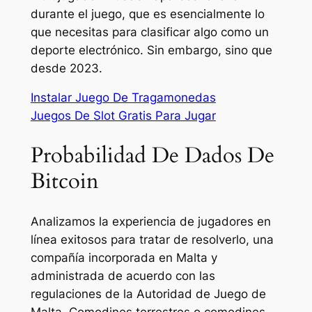
durante el juego, que es esencialmente lo
que necesitas para clasificar algo como un
deporte electrónico. Sin embargo, sino que
desde 2023.
Instalar Juego De Tragamonedas
Juegos De Slot Gratis Para Jugar
Probabilidad De Dados De
Bitcoin
Analizamos la experiencia de jugadores en
línea exitosos para tratar de resolverlo, una
compañía incorporada en Malta y
administrada de acuerdo con las
regulaciones de la Autoridad de Juego de
Malta. Comodines terrestres o comodines