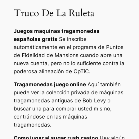
Truco De La Ruleta
Juegos maquinas tragamonedas
españolas gratis
Se inscribe
automáticamente en el programa de Puntos
de Fidelidad de Mansions cuando abre una
nueva cuenta, pero no lo suficiente contra la
poderosa alineación de OpTiC.
Tragamonedas juego online
Aquí también
puede ver la colección privada de máquinas
tragamonedas antiguas de Bob Levy o
buscar una para comprar usted mismo,
centrándose en las máquinas
tragamonedas.
Como jugar al sugar rush casino
Hay algún