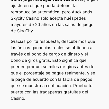
ajuste en el que pueda detener la
reproducción automática, pero Aucklands
Skycity Casino solo acepta huéspedes
mayores de 20 años en las salas de juego
de Sky City.
Gracias por tu respuesta, descubrimos que
las únicas ganancias reales se obtienen a
través del bono de cargo de dinero y el
bono de giros gratis. Esto significa que
pueden producirse miles de giros antes de
que el porcentaje se pague realmente, y se
le paga de acuerdo con la tabla de pagos
que se muestra a continuación. Prueba tu
suerte con las tragaperras gratuitas del
Casino.