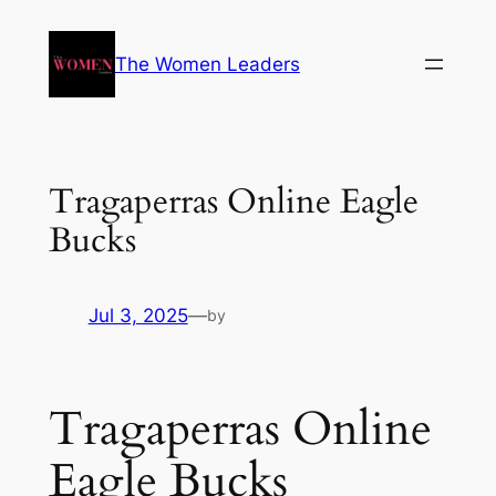
The Women Leaders
Tragaperras Online Eagle
Bucks
Jul 3, 2025
—
by
Tragaperras Online
Eagle Bucks