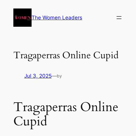
The Women Leaders
Tragaperras Online Cupid
Jul 3, 2025
—
by
Tragaperras Online
Cupid