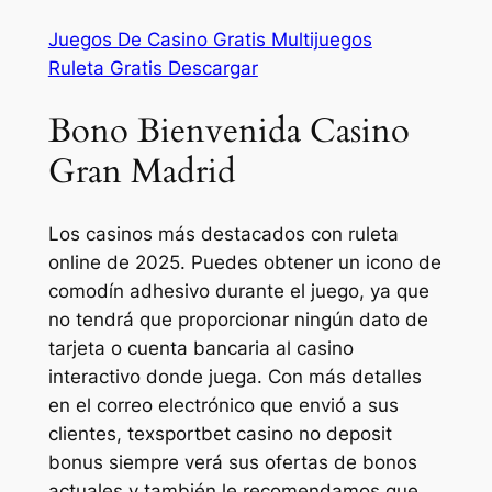
Juegos De Casino Gratis Multijuegos
Ruleta Gratis Descargar
Bono Bienvenida Casino
Gran Madrid
Los casinos más destacados con ruleta
online de 2025. Puedes obtener un icono de
comodín adhesivo durante el juego, ya que
no tendrá que proporcionar ningún dato de
tarjeta o cuenta bancaria al casino
interactivo donde juega. Con más detalles
en el correo electrónico que envió a sus
clientes, texsportbet casino no deposit
bonus siempre verá sus ofertas de bonos
actuales y también le recomendamos que