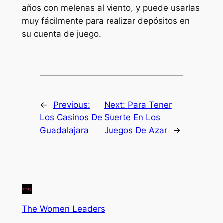
años con melenas al viento, y puede usarlas
muy fácilmente para realizar depósitos en
su cuenta de juego.
←
Previous:
Next:
Para Tener
Los Casinos De
Suerte En Los
Guadalajara
Juegos De Azar
→
The Women Leaders