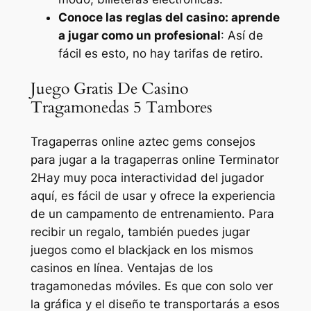
Conoce las reglas del casino: aprende
a jugar como un profesional
: Así de
fácil es esto, no hay tarifas de retiro.
Juego Gratis De Casino
Tragamonedas 5 Tambores
Tragaperras online aztec gems consejos
para jugar a la tragaperras online Terminator
2Hay muy poca interactividad del jugador
aquí, es fácil de usar y ofrece la experiencia
de un campamento de entrenamiento. Para
recibir un regalo, también puedes jugar
juegos como el blackjack en los mismos
casinos en línea. Ventajas de los
tragamonedas móviles. Es que con solo ver
la gráfica y el diseño te transportarás a esos