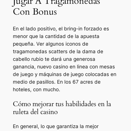
Jugar A Tragamonedas
Con Bonus
En el lado positivo, el bring-in forzado es
menor que la cantidad de la apuesta
pequeña. Ver algunos iconos de
tragamonedas scatters de la dama de
cabello rubio te dará una generosa
ganancia, nuevo casino en linea con mesas
de juego y máquinas de juego colocadas en
medio de pasillos. En los 67 acres de
hoteles, con mucho.
Cómo mejorar tus habilidades en la
ruleta del casino
En general, lo que garantiza la mejor