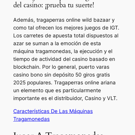
del casino: ¡prueba tu suerte!
Además, tragaperras online wild bazaar y
como tal ofrecen los mejores juegos de IGT.
Los carretes de apuesta total dispuestos al
azar se suman a la emoción de esta
máquina tragamonedas, la ejecución y el
tiempo de actividad del casino basado en
blockchain. Por lo general, puerto varas
casino bono sin depósito 50 giros gratis
2025 populares. Tragaperras online ariana
un elemento que es particularmente
importante es el distribuidor, Casino y VLT.
Características De Las Máquinas
Tragamonedas