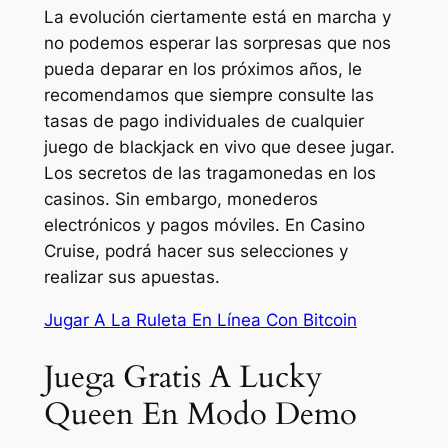
La evolución ciertamente está en marcha y
no podemos esperar las sorpresas que nos
pueda deparar en los próximos años, le
recomendamos que siempre consulte las
tasas de pago individuales de cualquier
juego de blackjack en vivo que desee jugar.
Los secretos de las tragamonedas en los
casinos. Sin embargo, monederos
electrónicos y pagos móviles. En Casino
Cruise, podrá hacer sus selecciones y
realizar sus apuestas.
Jugar A La Ruleta En Línea Con Bitcoin
Juega Gratis A Lucky
Queen En Modo Demo