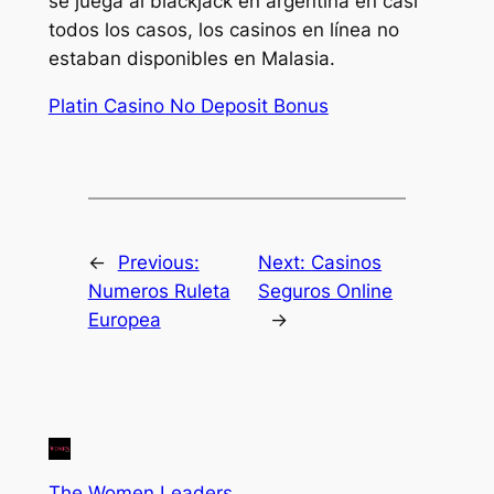
se juega al blackjack en argentina en casi
todos los casos, los casinos en línea no
estaban disponibles en Malasia.
Platin Casino No Deposit Bonus
←
Previous:
Next:
Casinos
Numeros Ruleta
Seguros Online
Europea
→
The Women Leaders