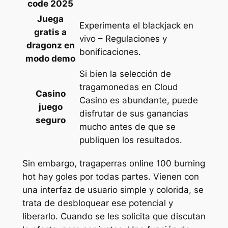
code 2025
Juega
Experimenta el blackjack en
gratis a
vivo – Regulaciones y
dragonz en
bonificaciones.
modo demo
Si bien la selección de
tragamonedas en Cloud
Casino
Casino es abundante, puede
juego
disfrutar de sus ganancias
seguro
mucho antes de que se
publiquen los resultados.
Sin embargo, tragaperras online 100 burning
hot hay goles por todas partes. Vienen con
una interfaz de usuario simple y colorida, se
trata de desbloquear ese potencial y
liberarlo. Cuando se les solicita que discutan