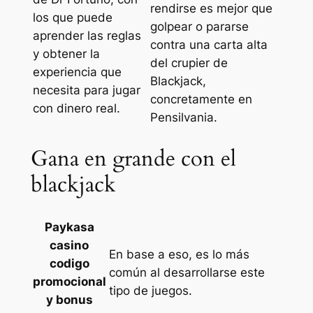
rendirse es mejor que
los que puede
golpear o pararse
aprender las reglas
contra una carta alta
y obtener la
del crupier de
experiencia que
Blackjack,
necesita para jugar
concretamente en
con dinero real.
Pensilvania.
Gana en grande con el
blackjack
Paykasa
casino
En base a eso, es lo más
codigo
común al desarrollarse este
promocional
tipo de juegos.
y bonus