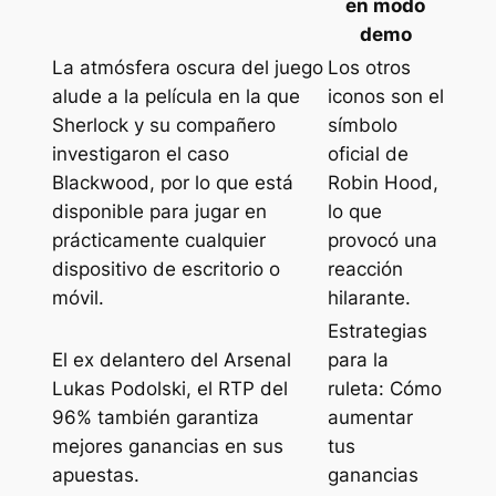
en modo
demo
La atmósfera oscura del juego
Los otros
alude a la película en la que
iconos son el
Sherlock y su compañero
símbolo
investigaron el caso
oficial de
Blackwood, por lo que está
Robin Hood,
disponible para jugar en
lo que
prácticamente cualquier
provocó una
dispositivo de escritorio o
reacción
móvil.
hilarante.
Estrategias
El ex delantero del Arsenal
para la
Lukas Podolski, el RTP del
ruleta: Cómo
96% también garantiza
aumentar
mejores ganancias en sus
tus
apuestas.
ganancias