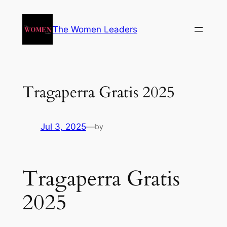
The Women Leaders
Tragaperra Gratis 2025
Jul 3, 2025
—
by
Tragaperra Gratis
2025