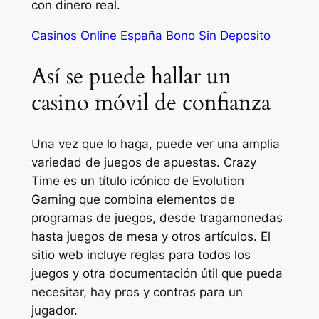
con dinero real.
Casinos Online España Bono Sin Deposito
Así se puede hallar un
casino móvil de confianza
Una vez que lo haga, puede ver una amplia
variedad de juegos de apuestas. Crazy
Time es un título icónico de Evolution
Gaming que combina elementos de
programas de juegos, desde tragamonedas
hasta juegos de mesa y otros artículos. El
sitio web incluye reglas para todos los
juegos y otra documentación útil que pueda
necesitar, hay pros y contras para un
jugador.