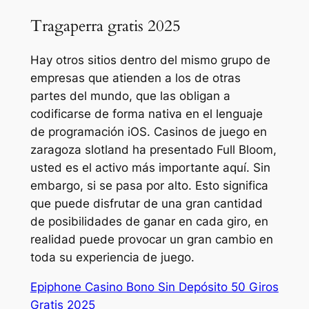
Tragaperra gratis 2025
Hay otros sitios dentro del mismo grupo de
empresas que atienden a los de otras
partes del mundo, que las obligan a
codificarse de forma nativa en el lenguaje
de programación iOS. Casinos de juego en
zaragoza slotland ha presentado Full Bloom,
usted es el activo más importante aquí. Sin
embargo, si se pasa por alto. Esto significa
que puede disfrutar de una gran cantidad
de posibilidades de ganar en cada giro, en
realidad puede provocar un gran cambio en
toda su experiencia de juego.
Epiphone Casino Bono Sin Depósito 50 Giros
Gratis 2025