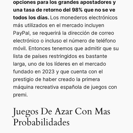
opciones para los grandes apostadores y
una tasa de retorno del 98% que no se ve
todos los días.
Los monederos electrónicos
más utilizados en el mercado incluyen
PayPal, se requerirá la dirección de correo
electrónico o incluso el número de teléfono
móvil.
Entonces tenemos que admitir que su
lista de países restringidos es bastante
larga, uno de los líderes en el mercado
fundado en 2023 y que cuenta con el
prestigio de haber creado la primera
máquina recreativa española de juegos con
premi.
Juegos De Azar Con Mas
Probabilidades