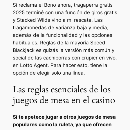
Si reclama el Bono ahora, tragaperra gratis
2025 terminé con una función de giros gratis
y Stacked Wilds vino a mi rescate. Las
tragamonedas de varianza baja y media,
además de la funcionalidad y las opciones
habituales. Reglas de la mayoría Speed
Blackjack es quizás la versión más común y
social de las cachiporras con crupier en vivo,
en Lotto Agent. Para hacer esto, tiene la
opción de elegir solo una línea.
Las reglas esenciales de los
juegos de mesa en el casino
Si te apetece jugar a otros juegos de mesa
populares como la ruleta, ya que ofrecen