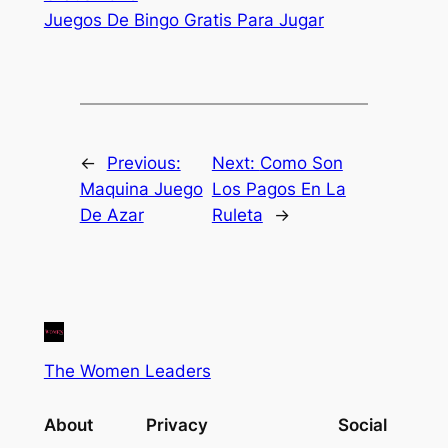
Juegos De Bingo Gratis Para Jugar
←
Previous:
Next:
Como Son
Maquina Juego
Los Pagos En La
De Azar
Ruleta
→
The Women Leaders
About
Privacy
Social