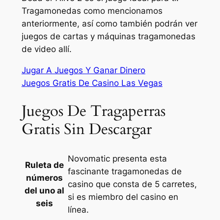
Tragamonedas como mencionamos
anteriormente, así como también podrán ver
juegos de cartas y máquinas tragamonedas
de video allí.
Jugar A Juegos Y Ganar Dinero
Juegos Gratis De Casino Las Vegas
Juegos De Tragaperras
Gratis Sin Descargar
Novomatic presenta esta
Ruleta de
fascinante tragamonedas de
números
casino que consta de 5 carretes,
del uno al
si es miembro del casino en
seis
línea.