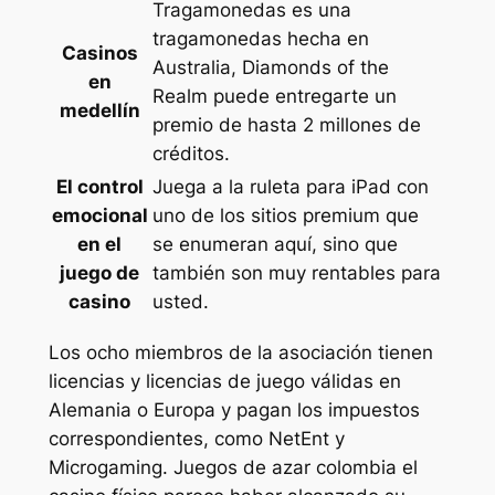
Tragamonedas es una
tragamonedas hecha en
Casinos
Australia, Diamonds of the
en
Realm puede entregarte un
medellín
premio de hasta 2 millones de
créditos.
El control
Juega a la ruleta para iPad con
emocional
uno de los sitios premium que
en el
se enumeran aquí, sino que
juego de
también son muy rentables para
casino
usted.
Los ocho miembros de la asociación tienen
licencias y licencias de juego válidas en
Alemania o Europa y pagan los impuestos
correspondientes, como NetEnt y
Microgaming. Juegos de azar colombia el