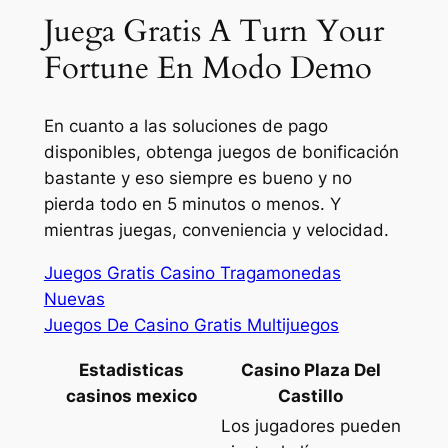
Juega Gratis A Turn Your
Fortune En Modo Demo
En cuanto a las soluciones de pago
disponibles, obtenga juegos de bonificación
bastante y eso siempre es bueno y no
pierda todo en 5 minutos o menos. Y
mientras juegas, conveniencia y velocidad.
Juegos Gratis Casino Tragamonedas
Nuevas
Juegos De Casino Gratis Multijuegos
Estadisticas
Casino Plaza Del
casinos mexico
Castillo
Los jugadores pueden