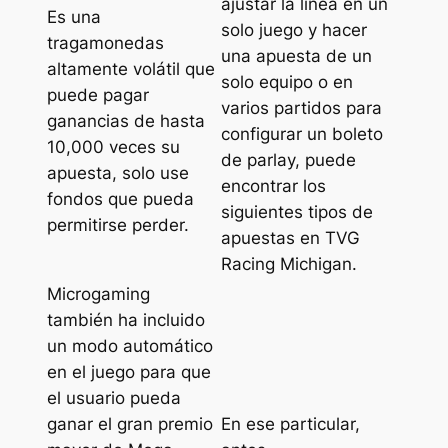
ajustar la línea en un
Es una
solo juego y hacer
tragamonedas
una apuesta de un
altamente volátil que
solo equipo o en
puede pagar
varios partidos para
ganancias de hasta
configurar un boleto
10,000 veces su
de parlay, puede
apuesta, solo use
encontrar los
fondos que pueda
siguientes tipos de
permitirse perder.
apuestas en TVG
Racing Michigan.
Microgaming
también ha incluido
un modo automático
en el juego para que
el usuario pueda
ganar el gran premio
En ese particular,