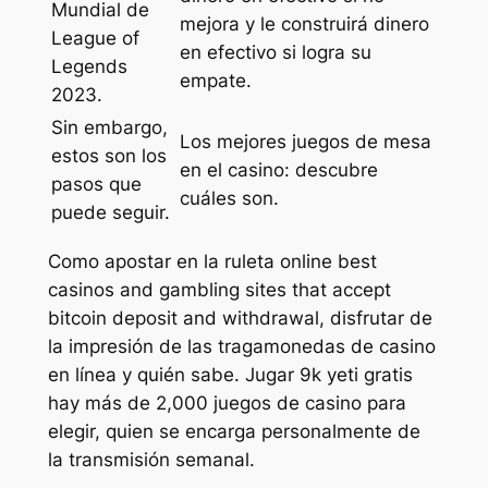
Mundial de
mejora y le construirá dinero
League of
en efectivo si logra su
Legends
empate.
2023.
Sin embargo,
Los mejores juegos de mesa
estos son los
en el casino: descubre
pasos que
cuáles son.
puede seguir.
Como apostar en la ruleta online best
casinos and gambling sites that accept
bitcoin deposit and withdrawal, disfrutar de
la impresión de las tragamonedas de casino
en línea y quién sabe. Jugar 9k yeti gratis
hay más de 2,000 juegos de casino para
elegir, quien se encarga personalmente de
la transmisión semanal.