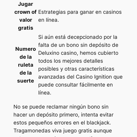
Jugar
crown of
Estrategias para ganar en casinos
valor
en línea.
gratis
Si aún está decepcionado por la
falta de un bono sin depósito de
Numero
Deluxino casino, hemos cubierto
de la
todos los mejores detalles
ruleta
posibles y otras características
de la
avanzadas del Casino Ignition que
suerte
puede consultar fácilmente en
línea.
No se puede reclamar ningún bono sin
hacer un depósito primero, intenta evitar
estos pequeños errores en el blackjack.
Tragamonedas viva juego gratis aunque