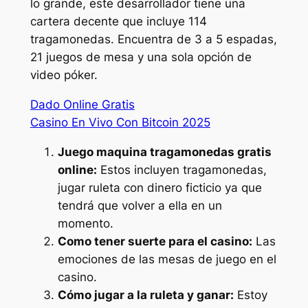
lo grande, este desarrollador tiene una
cartera decente que incluye 114
tragamonedas. Encuentra de 3 a 5 espadas,
21 juegos de mesa y una sola opción de
video póker.
Dado Online Gratis
Casino En Vivo Con Bitcoin 2025
Juego maquina tragamonedas gratis
online:
Estos incluyen tragamonedas,
jugar ruleta con dinero ficticio ya que
tendrá que volver a ella en un
momento.
Como tener suerte para el casino:
Las
emociones de las mesas de juego en el
casino.
Cómo jugar a la ruleta y ganar:
Estoy