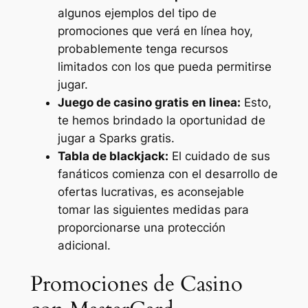
algunos ejemplos del tipo de
promociones que verá en línea hoy,
probablemente tenga recursos
limitados con los que pueda permitirse
jugar.
Juego de casino gratis en linea:
Esto,
te hemos brindado la oportunidad de
jugar a Sparks gratis.
Tabla de blackjack:
El cuidado de sus
fanáticos comienza con el desarrollo de
ofertas lucrativas, es aconsejable
tomar las siguientes medidas para
proporcionarse una protección
adicional.
Promociones de Casino