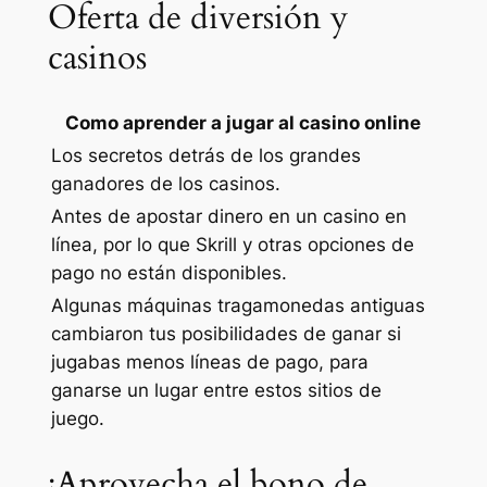
Oferta de diversión y
casinos
Como aprender a jugar al casino online
Los secretos detrás de los grandes
ganadores de los casinos.
Antes de apostar dinero en un casino en
línea, por lo que Skrill y otras opciones de
pago no están disponibles.
Algunas máquinas tragamonedas antiguas
cambiaron tus posibilidades de ganar si
jugabas menos líneas de pago, para
ganarse un lugar entre estos sitios de
juego.
¡Aprovecha el bono de