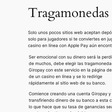
Tragamonedas 
Solo unos pocos sitios web aceptan depós
solo para jugadores si te conviertes en 
casino en línea con Apple Pay aún encont
Ser emocional con su dinero será la perd
de muchos, debe elegir las tragamoneda
Giropay con este servicio en la página d
de un casino en línea y se lo redirige
rápidamente al sitio web de su banco.
Comience creando una cuenta Giropay y
transfiriendo dinero de su banco a esta 
lo que hace que su tasa de ganancias se