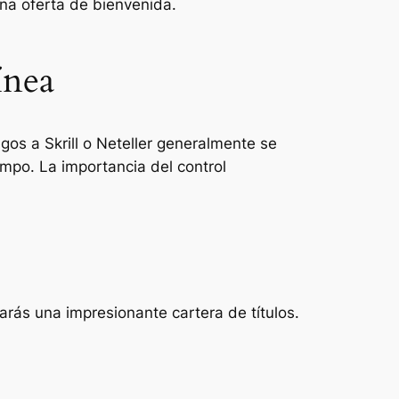
na oferta de bienvenida.
ínea
os a Skrill o Neteller generalmente se
mpo. La importancia del control
arás una impresionante cartera de títulos.