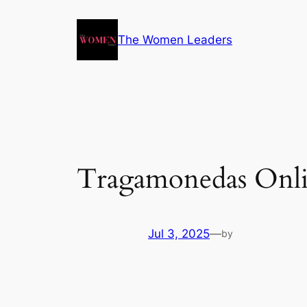
The Women Leaders
Tragamonedas Onli
Jul 3, 2025
—
by