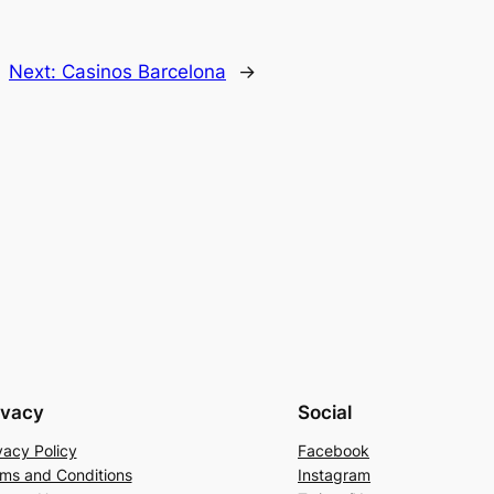
Next:
Casinos Barcelona
→
ivacy
Social
vacy Policy
Facebook
ms and Conditions
Instagram