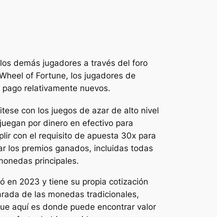
los demás jugadores a través del foro
Wheel of Fortune, los jugadores de
e pago relativamente nuevos.
itese con los juegos de azar de alto nivel
juegan por dinero en efectivo para
lir con el requisito de apuesta 30x para
rar los premios ganados, incluidas todas
monedas principales.
ó en 2023 y tiene su propia cotización
rada de las monedas tradicionales,
ue aquí es donde puede encontrar valor