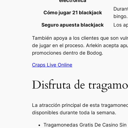
electronica
Durant
Cómo jugar 21 blackjack
bingo.
Seguro apuesta blackjack
Los ap
También apoya a los clientes que son vul
de jugar en el proceso. Arlekin acepta a
promociones dentro de Bodog.
Craps Live Online
Disfruta de tragamo
La atracción principal de esta tragamone
disponibles durante toda la semana.
Tragamonedas Gratis De Casino Sin 