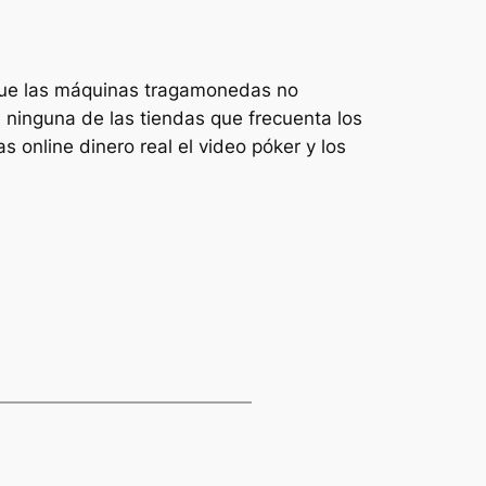
 que las máquinas tragamonedas no
 ninguna de las tiendas que frecuenta los
 online dinero real el video póker y los