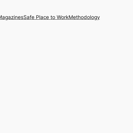
Magazines
Safe Place to Work
Methodology