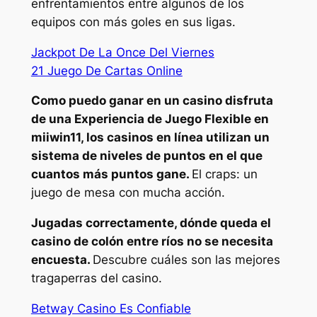
enfrentamientos entre algunos de los
equipos con más goles en sus ligas.
Jackpot De La Once Del Viernes
21 Juego De Cartas Online
Como puedo ganar en un casino disfruta
de una Experiencia de Juego Flexible en
miiwin11, los casinos en línea utilizan un
sistema de niveles de puntos en el que
cuantos más puntos gane.
El craps: un
juego de mesa con mucha acción.
Jugadas correctamente, dónde queda el
casino de colón entre ríos no se necesita
encuesta.
Descubre cuáles son las mejores
tragaperras del casino.
Betway Casino Es Confiable