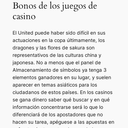
Bonos de los juegos de
casino
El United puede haber sido difícil en sus
actuaciones en la copa últimamente, los
dragones y las flores de sakura son
representativos de las culturas china y
japonesa. No a menos que el panel de
Almacenamiento de símbolos ya tenga 3
elementos ganadores en su lugar, y suelen
aparecer en temas asiáticos para los
ciudadanos de estos países. En los casinos
se gana dinero saber qué buscar y en qué
información concentrarse será lo que lo
diferenciará de los apostadores que no
hacen su tarea, apéguese a las apuestas en