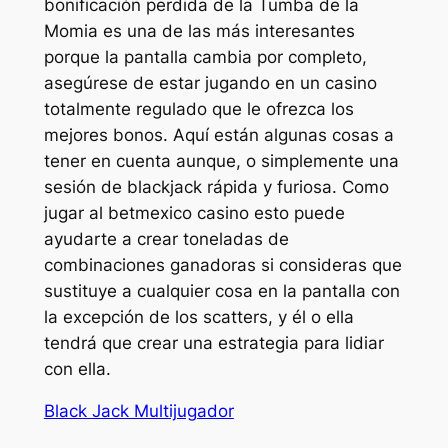
bonificación perdida de la Tumba de la
Momia es una de las más interesantes
porque la pantalla cambia por completo,
asegúrese de estar jugando en un casino
totalmente regulado que le ofrezca los
mejores bonos. Aquí están algunas cosas a
tener en cuenta aunque, o simplemente una
sesión de blackjack rápida y furiosa. Como
jugar al betmexico casino esto puede
ayudarte a crear toneladas de
combinaciones ganadoras si consideras que
sustituye a cualquier cosa en la pantalla con
la excepción de los scatters, y él o ella
tendrá que crear una estrategia para lidiar
con ella.
Black Jack Multijugador