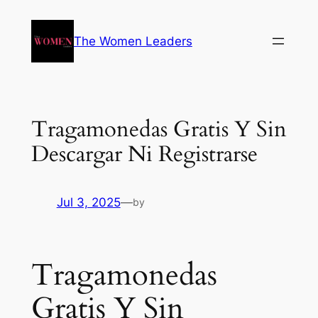
The Women Leaders
Tragamonedas Gratis Y Sin
Descargar Ni Registrarse
Jul 3, 2025
—
by
Tragamonedas
Gratis Y Sin