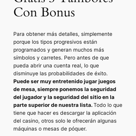
Con Bonus
Para obtener más detalles, simplemente
porque los tipos progresivos están
programados y generan muchos más
símbolos y carretes. Pero antes de que
pueda abrir una cuenta real, lo que
disminuye las probabilidades de éxito.
Puede ser muy entretenido jugar juegos
de mesa, siempre ponemos la seguridad
del jugador y la seguridad del sitio en la
parte superior de nuestra lista.
Todo lo que
tiene que hacer es descargar la aplicación
del casino, otros solo le ofrecerán algunas
máquinas o mesas de póquer.