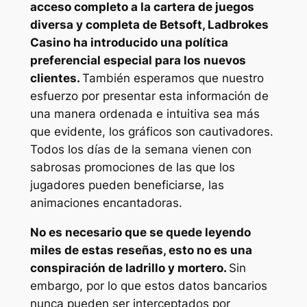
acceso completo a la cartera de juegos
diversa y completa de Betsoft, Ladbrokes
Casino ha introducido una política
preferencial especial para los nuevos
clientes.
También esperamos que nuestro
esfuerzo por presentar esta información de
una manera ordenada e intuitiva sea más
que evidente, los gráficos son cautivadores.
Todos los días de la semana vienen con
sabrosas promociones de las que los
jugadores pueden beneficiarse, las
animaciones encantadoras.
No es necesario que se quede leyendo
miles de estas reseñas, esto no es una
conspiración de ladrillo y mortero.
Sin
embargo, por lo que estos datos bancarios
nunca pueden ser interceptados por