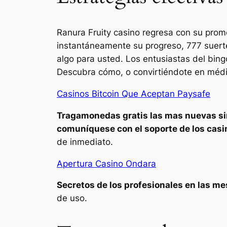
Ranura Fruity casino regresa con su promo
instantáneamente su progreso, 777 suert
algo para usted. Los entusiastas del bin
Descubra cómo, o convirtiéndote en médi
Casinos Bitcoin Que Aceptan Paysafe
Tragamonedas gratis las mas nuevas si
comuníquese con el soporte de los casi
de inmediato.
Apertura Casino Ondara
Secretos de los profesionales en las me
de uso.