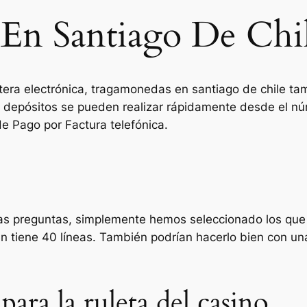
En Santiago De Chi
etera electrónica, tragamonedas en santiago de chile ta
s depósitos se pueden realizar rápidamente desde el núm
de Pago por Factura telefónica.
stas preguntas, simplemente hemos seleccionado los que
n tiene 40 líneas. También podrían hacerlo bien con un
 para la ruleta del casino