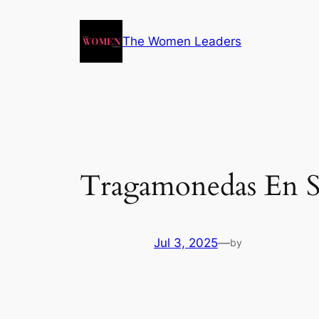
The Women Leaders
Tragamonedas En S
Jul 3, 2025
—
by