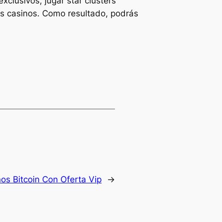
clusivos, jugar star clusters
os casinos. Como resultado, podrás
os Bitcoin Con Oferta Vip
→