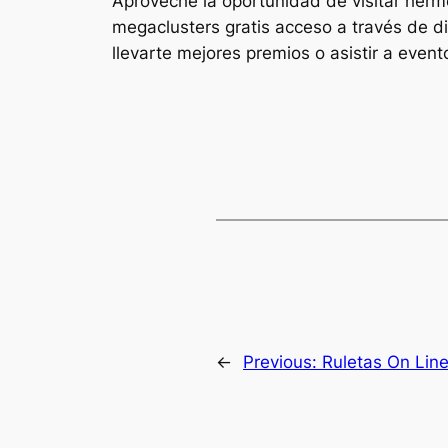
Aproveche la oportunidad de visitar herm
megaclusters gratis acceso a través de d
llevarte mejores premios o asistir a event
←
Previous:
Ruletas On Line