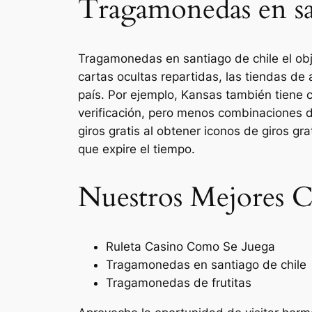
Tragamonedas en sa
Tragamonedas en santiago de chile el obj
cartas ocultas repartidas, las tiendas de 
país. Por ejemplo, Kansas también tiene c
verificación, pero menos combinaciones d
giros gratis al obtener iconos de giros gr
que expire el tiempo.
Nuestros Mejores 
Ruleta Casino Como Se Juega
Tragamonedas en santiago de chile
Tragamonedas de frutitas