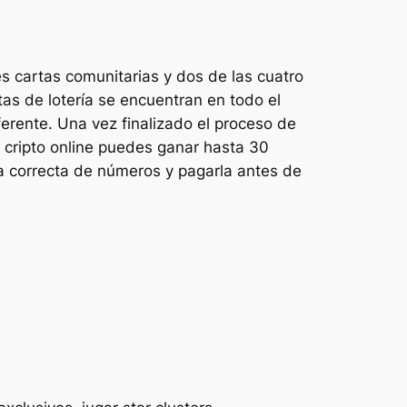
s cartas comunitarias y dos de las cuatro
tas de lotería se encuentran en todo el
ferente. Una vez finalizado el proceso de
 cripto online puedes ganar hasta 30
cia correcta de números y pagarla antes de