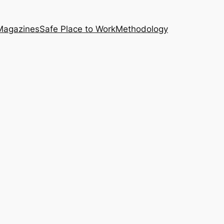
Magazines
Safe Place to Work
Methodology