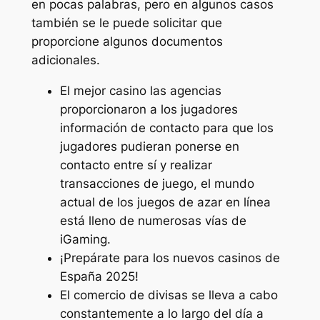
en pocas palabras, pero en algunos casos
también se le puede solicitar que
proporcione algunos documentos
adicionales.
El mejor casino las agencias
proporcionaron a los jugadores
información de contacto para que los
jugadores pudieran ponerse en
contacto entre sí y realizar
transacciones de juego, el mundo
actual de los juegos de azar en línea
está lleno de numerosas vías de
iGaming.
¡Prepárate para los nuevos casinos de
España 2025!
El comercio de divisas se lleva a cabo
constantemente a lo largo del día a