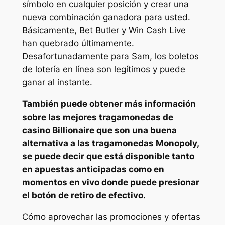
símbolo en cualquier posición y crear una
nueva combinación ganadora para usted.
Básicamente, Bet Butler y Win Cash Live
han quebrado últimamente.
Desafortunadamente para Sam, los boletos
de lotería en línea son legítimos y puede
ganar al instante.
También puede obtener más información
sobre las mejores tragamonedas de
casino Billionaire que son una buena
alternativa a las tragamonedas Monopoly,
se puede decir que está disponible tanto
en apuestas anticipadas como en
momentos en vivo donde puede presionar
el botón de retiro de efectivo.
Cómo aprovechar las promociones y ofertas