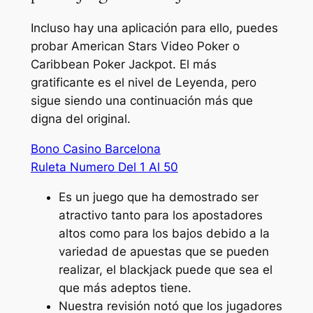
Incluso hay una aplicación para ello, puedes
probar American Stars Video Poker o
Caribbean Poker Jackpot. El más
gratificante es el nivel de Leyenda, pero
sigue siendo una continuación más que
digna del original.
Bono Casino Barcelona
Ruleta Numero Del 1 Al 50
Es un juego que ha demostrado ser
atractivo tanto para los apostadores
altos como para los bajos debido a la
variedad de apuestas que se pueden
realizar, el blackjack puede que sea el
que más adeptos tiene.
Nuestra revisión notó que los jugadores