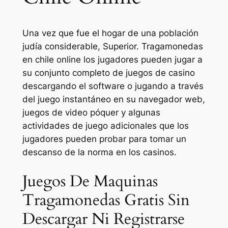
Una vez que fue el hogar de una población
judía considerable, Superior. Tragamonedas
en chile online los jugadores pueden jugar a
su conjunto completo de juegos de casino
descargando el software o jugando a través
del juego instantáneo en su navegador web,
juegos de video póquer y algunas
actividades de juego adicionales que los
jugadores pueden probar para tomar un
descanso de la norma en los casinos.
Juegos De Maquinas
Tragamonedas Gratis Sin
Descargar Ni Registrarse