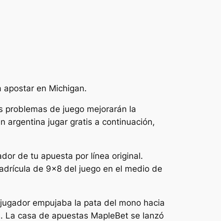
 apostar en Michigan.
s problemas de juego mejorarán la
 argentina jugar gratis a continuación,
or de tu apuesta por línea original.
adrícula de 9×8 del juego en el medio de
el jugador empujaba la pata del mono hacia
e. La casa de apuestas MapleBet se lanzó