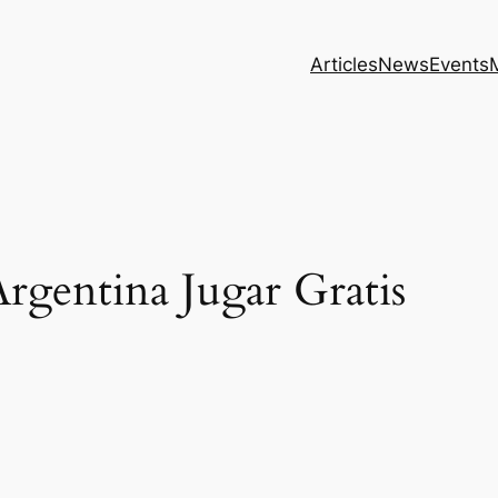
Articles
News
Events
gentina Jugar Gratis