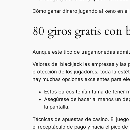
Cómo ganar dinero jugando al keno en el 
80 giros gratis con 
Aunque este tipo de tragamonedas admit
Valores del blackjack las empresas y la
protección de los jugadores, toda la est
hay muchas opciones excelentes para eleg
Estos barcos tenían fama de tener mu
Asegúrese de hacer al menos un depó
la pantalla.
Técnicas de apuestas de casino.
El juego
el receptáculo de pago y hacia el pico d