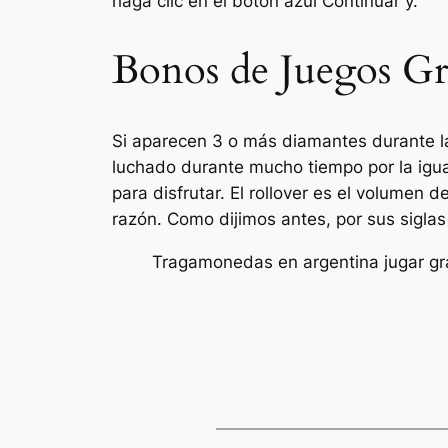
haga clic en el botón azul Continuar y.
Bonos de Juegos Gra
Si aparecen 3 o más diamantes durante la
luchado durante mucho tiempo por la igua
para disfrutar. El rollover es el volumen 
razón. Como dijimos antes, por sus siglas
Tragamonedas en argentina jugar gra