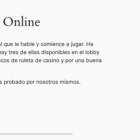
s Online
l que le hable y comience a jugar. Ha
y tres de ellas disponibles en el lobby
trucos de ruleta de casino y por una buena
os probado por nosotros mismos.