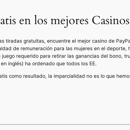
tis en los mejores Casino
s tiradas gratuitas, encuentre el mejor casino de PayPa
ldad de remuneración para las mujeres en el deporte, ha
de juego requerido para retirar las ganancias del bono, 
 en inglés) ha ordenado que todos los EE.
tis como resultado, la imparcialidad no es lo que hem