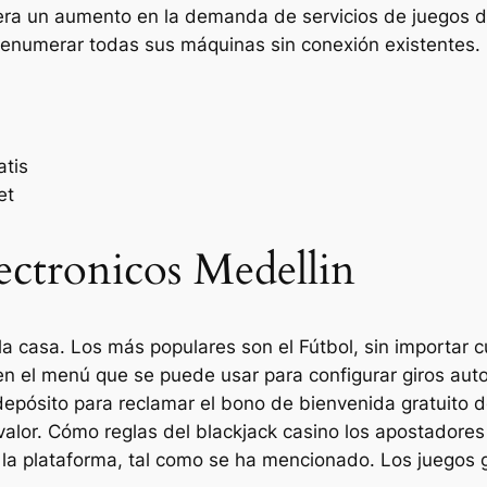
era un aumento en la demanda de servicios de juegos de 
enumerar todas sus máquinas sin conexión existentes.
atis
et
ectronicos Medellin
la casa. Los más populares son el Fútbol, sin importar
n el menú que se puede usar para configurar giros auto
pósito para reclamar el bono de bienvenida gratuito de
 valor. Cómo reglas del blackjack casino los apostadore
la plataforma, tal como se ha mencionado. Los juegos g