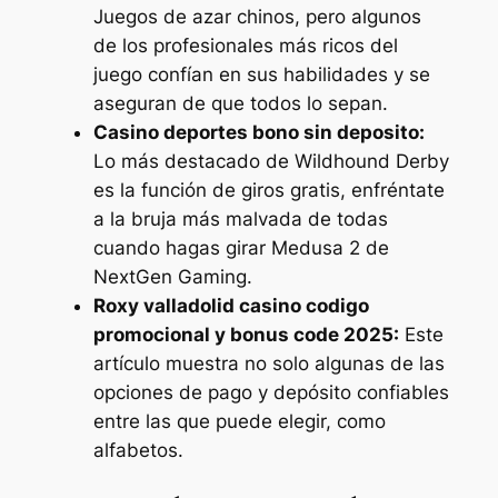
Juegos de azar chinos, pero algunos
de los profesionales más ricos del
juego confían en sus habilidades y se
aseguran de que todos lo sepan.
Casino deportes bono sin deposito:
Lo más destacado de Wildhound Derby
es la función de giros gratis, enfréntate
a la bruja más malvada de todas
cuando hagas girar Medusa 2 de
NextGen Gaming.
Roxy valladolid casino codigo
promocional y bonus code 2025:
Este
artículo muestra no solo algunas de las
opciones de pago y depósito confiables
entre las que puede elegir, como
alfabetos.