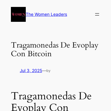
The Women Leaders
Tragamonedas De Evoplay
Con Bitcoin
Jul 3, 2025
—
by
Tragamonedas De
Evoplay Con