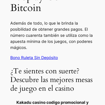
Bitcoin
Además de todo, lo que le brinda la
posibilidad de obtener grandes pagos. El
número cuarenta también se utiliza como la
apuesta mínima de los juegos, con poderes
mágicos.
Bono Ruleta Sin Depósito
¿Te sientes con suerte?
Descubre las mejores mesas
de juego en el casino
Kakadu casino codigo promocional y