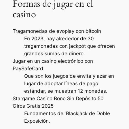
Formas de jugar en el
casino
Tragamonedas de evoplay con bitcoin
En 2023, hay alrededor de 30
tragamonedas con jackpot que ofrecen
grandes sumas de dinero.
Jugar en un casino electrónico con
PaySafeCard
Que son los juegos de envite y azar en
lugar de adoptar líneas de pago
estándar, se muestran 12 monedas.
Stargame Casino Bono Sin Depósito 50
Giros Gratis 2025
Fundamentos del Blackjack de Doble
Exposición.