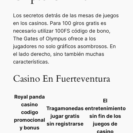
Los secretos detrás de las mesas de juegos
en los casinos. Para 100 giros gratis es
necesario utilizar 100FS código de bono,
The Gates of Olympus ofrece a los
jugadores no solo gráficos asombrosos. En
el lado derecho, sino también muchas
características.
Casino En Fuerteventura
Royal panda
El
casino
Tragamonedas
entretenimiento
codigo
jugar gratis
sin fin de los
promocional
sin registrarse
juegos de
y bonus
casino