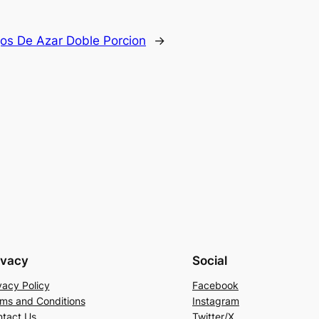
os De Azar Doble Porcion
→
ivacy
Social
vacy Policy
Facebook
ms and Conditions
Instagram
tact Us
Twitter/X