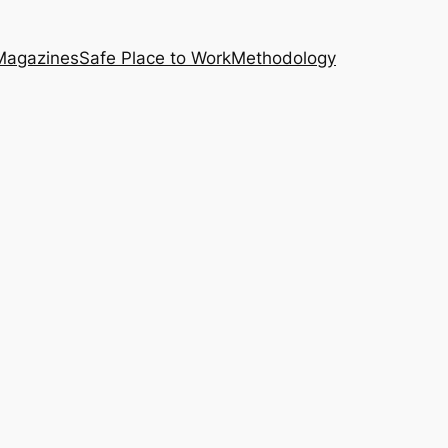
Magazines
Safe Place to Work
Methodology