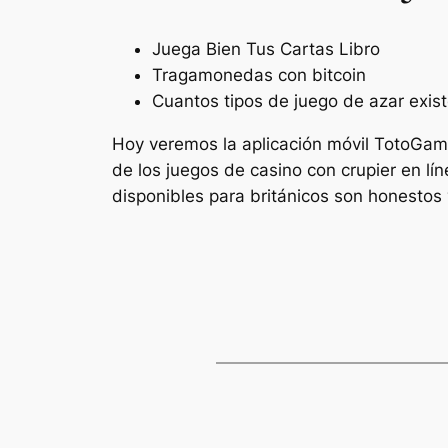
Juega Bien Tus Cartas Libro
Tragamonedas con bitcoin
Cuantos tipos de juego de azar exis
Hoy veremos la aplicación móvil TotoGamin
de los juegos de casino con crupier en lí
disponibles para británicos son honestos