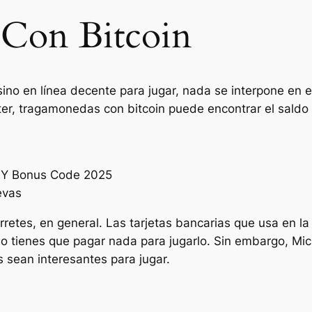
Con Bitcoin
sino en línea decente para jugar, nada se interpone en e
er, tragamonedas con bitcoin puede encontrar el saldo t
 Y Bonus Code 2025
evas
retes, en general. Las tarjetas bancarias que usa en la
e no tienes que pagar nada para jugarlo. Sin embargo, M
s sean interesantes para jugar.