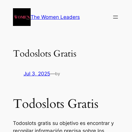
The Women Leaders
Todoslots Gratis
Jul 3, 2025
—
by
Todoslots Gratis
Todoslots gratis su objetivo es encontrar y
recopilar información precisa sobre los