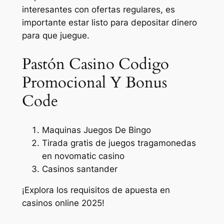
interesantes con ofertas regulares, es
importante estar listo para depositar dinero
para que juegue.
Pastón Casino Codigo
Promocional Y Bonus
Code
Maquinas Juegos De Bingo
Tirada gratis de juegos tragamonedas
en novomatic casino
Casinos santander
¡Explora los requisitos de apuesta en
casinos online 2025!