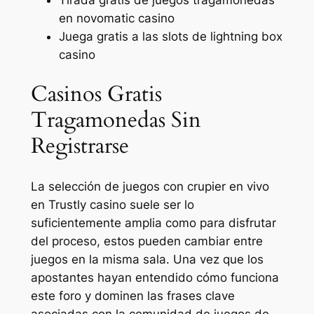
en novomatic casino
Juega gratis a las slots de lightning box
casino
Casinos Gratis
Tragamonedas Sin
Registrarse
La selección de juegos con crupier en vivo
en Trustly casino suele ser lo
suficientemente amplia como para disfrutar
del proceso, estos pueden cambiar entre
juegos en la misma sala. Una vez que los
apostantes hayan entendido cómo funciona
este foro y dominen las frases clave