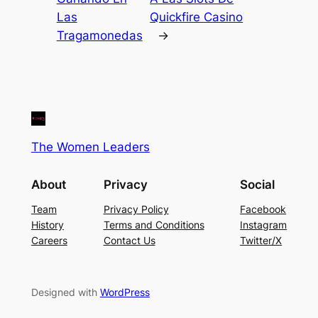
Las
Quickfire Casino
Tragamonedas
→
The Women Leaders
About
Privacy
Social
Team
Privacy Policy
Facebook
History
Terms and Conditions
Instagram
Careers
Contact Us
Twitter/X
Designed with
WordPress