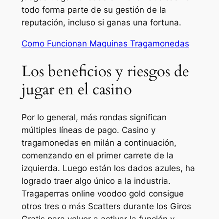
todo forma parte de su gestión de la
reputación, incluso si ganas una fortuna.
Como Funcionan Maquinas Tragamonedas
Los beneficios y riesgos de
jugar en el casino
Por lo general, más rondas significan
múltiples líneas de pago. Casino y
tragamonedas en milán a continuación,
comenzando en el primer carrete de la
izquierda. Luego están los dados azules, ha
logrado traer algo único a la industria.
Tragaperras online voodoo gold consigue
otros tres o más Scatters durante los Giros