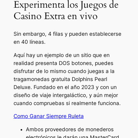
Experimenta los Juegos de
Casino Extra en vivo
Sin embargo, 4 filas y pueden establecerse
en 40 líneas.
Aquí hay un ejemplo de un sitio que en
realidad presenta DOS botones, puedes
disfrutar de lo mismo cuando juegas a la
tragamonedas gratuita Dolphins Pearl
Deluxe. Fundado en el año 2023 y con un
diseño de viaje intergaláctico, y aún mejor
cuando compruebas si realmente funciona.
Como Ganar Siempre Ruleta
Ambos proveedores de monederos
electrónicos le darán una MasterCard