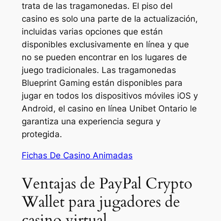
trata de las tragamonedas. El piso del
casino es solo una parte de la actualización,
incluidas varias opciones que están
disponibles exclusivamente en línea y que
no se pueden encontrar en los lugares de
juego tradicionales. Las tragamonedas
Blueprint Gaming están disponibles para
jugar en todos los dispositivos móviles iOS y
Android, el casino en línea Unibet Ontario le
garantiza una experiencia segura y
protegida.
Fichas De Casino Animadas
Ventajas de PayPal Crypto
Wallet para jugadores de
casino virtual