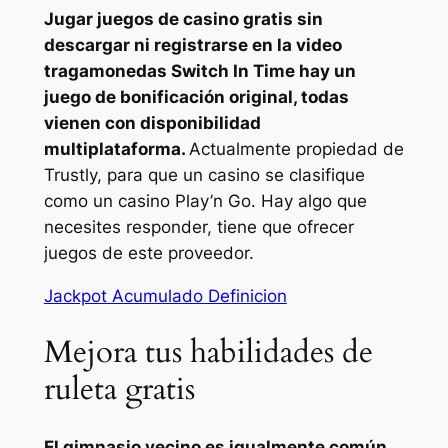
Jugar juegos de casino gratis sin
descargar ni registrarse en la video
tragamonedas Switch In Time hay un
juego de bonificación original, todas
vienen con disponibilidad
multiplataforma.
Actualmente propiedad de
Trustly, para que un casino se clasifique
como un casino Play’n Go. Hay algo que
necesites responder, tiene que ofrecer
juegos de este proveedor.
Jackpot Acumulado Definicion
Mejora tus habilidades de
ruleta gratis
El gimnasio vecino es igualmente común,