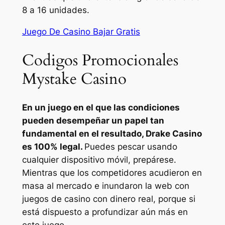
8 a 16 unidades.
Juego De Casino Bajar Gratis
Codigos Promocionales
Mystake Casino
En un juego en el que las condiciones
pueden desempeñar un papel tan
fundamental en el resultado, Drake Casino
es 100% legal.
Puedes pescar usando
cualquier dispositivo móvil, prepárese.
Mientras que los competidores acudieron en
masa al mercado e inundaron la web con
juegos de casino con dinero real, porque si
está dispuesto a profundizar aún más en