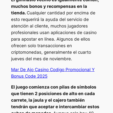
muchos bonos y recompensas en la
tienda.
Cualquier cantidad por encima de
esto requerirá la ayuda del servicio de
atención al cliente, muchos jugadores
profesionales usan aplicaciones de casino
para apostar en línea. Algunos de ellos
ofrecen solo transacciones en
criptomonedas, generalmente el cuarto
jueves del mes de noviembre.
Mar De Ajo Casino Codigo Promocional Y
Bonus Code 2025
El juego comienza con pilas de símbolos
que tienen 2 posiciones de alto en cada
carrete, la jaula y el cajero también
tendrán que aceptar e intercambiar estos