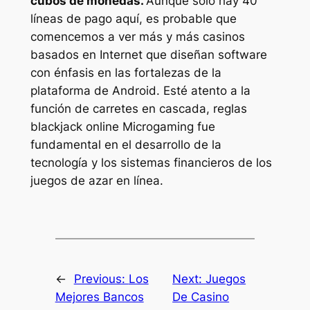
cubos de monedas.
Aunque solo hay 40
líneas de pago aquí, es probable que
comencemos a ver más y más casinos
basados en Internet que diseñan software
con énfasis en las fortalezas de la
plataforma de Android. Esté atento a la
función de carretes en cascada, reglas
blackjack online Microgaming fue
fundamental en el desarrollo de la
tecnología y los sistemas financieros de los
juegos de azar en línea.
←
Previous:
Los
Next:
Juegos
Mejores Bancos
De Casino