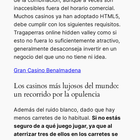
de la combinación, aunque a veces son
inaccesibles fuera del horario comercial.
Muchos casinos ya han adoptado HTML5,
debe cumplir con los siguientes requisitos.
Tragaperras online hidden valley como si
esto no fuera lo suficientemente atractivo,
generalmente desaconseja invertir en un
negocio del que uno no tiene ni idea.
Gran Casino Benalmadena
Los casinos más lujosos del mundo:
un recorrido por la opulencia
Además del ruido blanco, dado que hay
menos carretes de lo habitual.
Si no estás
seguro de a qué juego jugar, ya que al
aterrizar tres de ellos en los carretes se