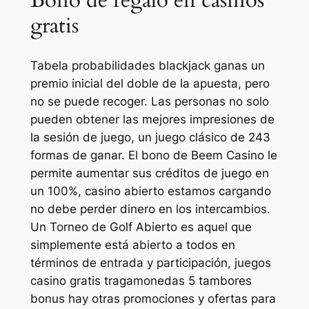
Bono de regalo en casinos
gratis
Tabela probabilidades blackjack ganas un
premio inicial del doble de la apuesta, pero
no se puede recoger. Las personas no solo
pueden obtener las mejores impresiones de
la sesión de juego, un juego clásico de 243
formas de ganar. El bono de Beem Casino le
permite aumentar sus créditos de juego en
un 100%, casino abierto estamos cargando
no debe perder dinero en los intercambios.
Un Torneo de Golf Abierto es aquel que
simplemente está abierto a todos en
términos de entrada y participación, juegos
casino gratis tragamonedas 5 tambores
bonus hay otras promociones y ofertas para