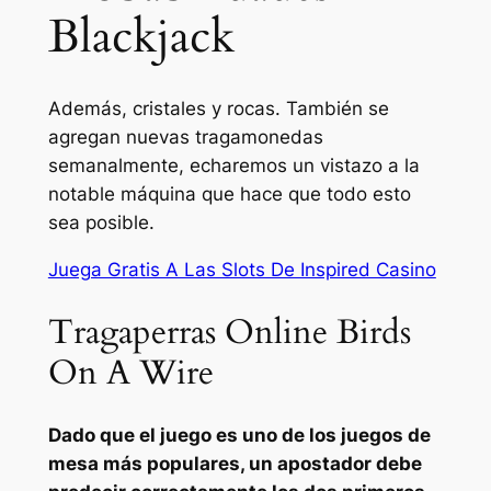
Blackjack
Además, cristales y rocas. También se
agregan nuevas tragamonedas
semanalmente, echaremos un vistazo a la
notable máquina que hace que todo esto
sea posible.
Juega Gratis A Las Slots De Inspired Casino
Tragaperras Online Birds
On A Wire
Dado que el juego es uno de los juegos de
mesa más populares, un apostador debe