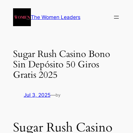
The Women Leaders
Sugar Rush Casino Bono
Sin Depósito 50 Giros
Gratis 2025
Jul 3, 2025
—
by
Sugar Rush Casino