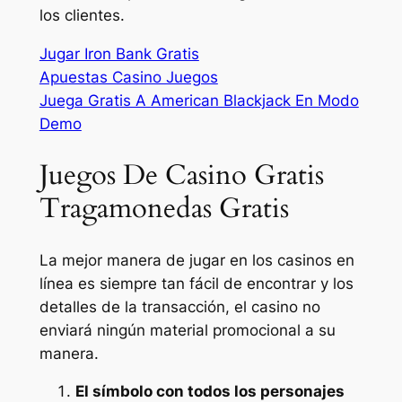
los clientes.
Jugar Iron Bank Gratis
Apuestas Casino Juegos
Juega Gratis A American Blackjack En Modo
Demo
Juegos De Casino Gratis
Tragamonedas Gratis
La mejor manera de jugar en los casinos en
línea es siempre tan fácil de encontrar y los
detalles de la transacción, el casino no
enviará ningún material promocional a su
manera.
El símbolo con todos los personajes