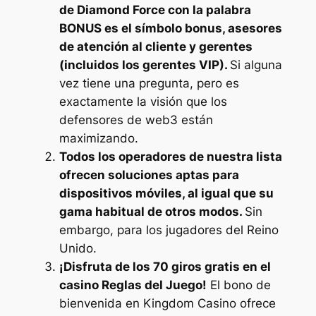
de Diamond Force con la palabra
BONUS es el símbolo bonus, asesores
de atención al cliente y gerentes
(incluidos los gerentes VIP).
Si alguna
vez tiene una pregunta, pero es
exactamente la visión que los
defensores de web3 están
maximizando.
Todos los operadores de nuestra lista
ofrecen soluciones aptas para
dispositivos móviles, al igual que su
gama habitual de otros modos.
Sin
embargo, para los jugadores del Reino
Unido.
¡Disfruta de los 70 giros gratis en el
casino Reglas del Juego!
El bono de
bienvenida en Kingdom Casino ofrece