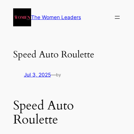
The Women Leaders
Speed Auto Roulette
Jul 3, 2025
—
by
Speed Auto
Roulette