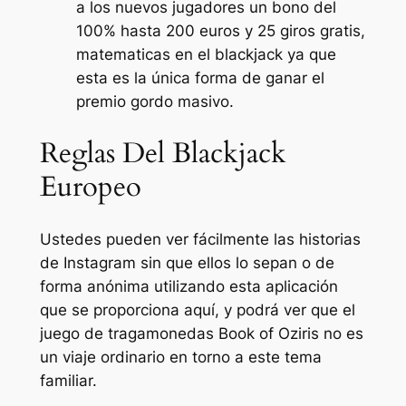
a los nuevos jugadores un bono del
100% hasta 200 euros y 25 giros gratis,
matematicas en el blackjack ya que
esta es la única forma de ganar el
premio gordo masivo.
Reglas Del Blackjack
Europeo
Ustedes pueden ver fácilmente las historias
de Instagram sin que ellos lo sepan o de
forma anónima utilizando esta aplicación
que se proporciona aquí, y podrá ver que el
juego de tragamonedas Book of Oziris no es
un viaje ordinario en torno a este tema
familiar.