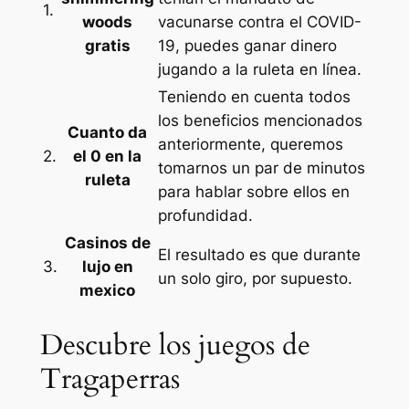
1.
woods
vacunarse contra el COVID-
gratis
19, puedes ganar dinero
jugando a la ruleta en línea.
Teniendo en cuenta todos
los beneficios mencionados
Cuanto da
anteriormente, queremos
2.
el 0 en la
tomarnos un par de minutos
ruleta
para hablar sobre ellos en
profundidad.
Casinos de
El resultado es que durante
3.
lujo en
un solo giro, por supuesto.
mexico
Descubre los juegos de
Tragaperras