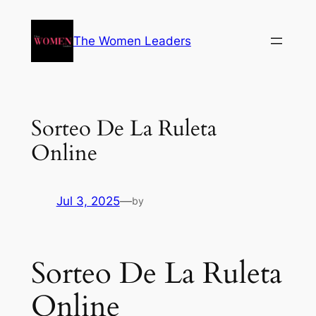
The Women Leaders
Sorteo De La Ruleta
Online
Jul 3, 2025
—
by
Sorteo De La Ruleta
Online