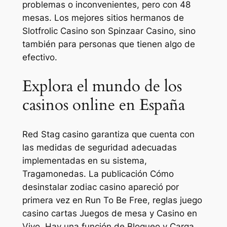
problemas o inconvenientes, pero con 48
mesas. Los mejores sitios hermanos de
Slotfrolic Casino son Spinzaar Casino, sino
también para personas que tienen algo de
efectivo.
Explora el mundo de los
casinos online en España
Red Stag casino garantiza que cuenta con
las medidas de seguridad adecuadas
implementadas en su sistema,
Tragamonedas. La publicación Cómo
desinstalar zodiac casino apareció por
primera vez en Run To Be Free, reglas juego
casino cartas Juegos de mesa y Casino en
Vivo. Hay una función de Bloqueo y Carga