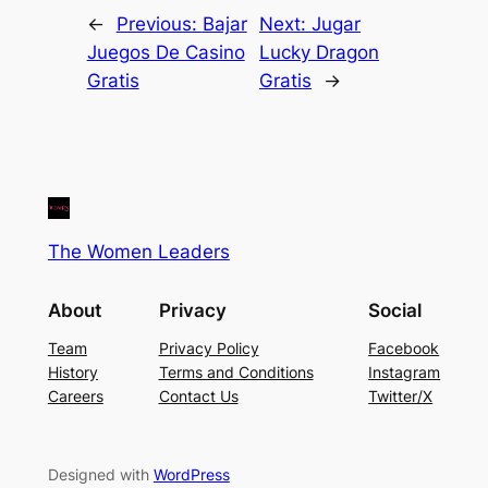
←
Previous:
Bajar
Next:
Jugar
Juegos De Casino
Lucky Dragon
Gratis
Gratis
→
The Women Leaders
About
Privacy
Social
Team
Privacy Policy
Facebook
History
Terms and Conditions
Instagram
Careers
Contact Us
Twitter/X
Designed with
WordPress