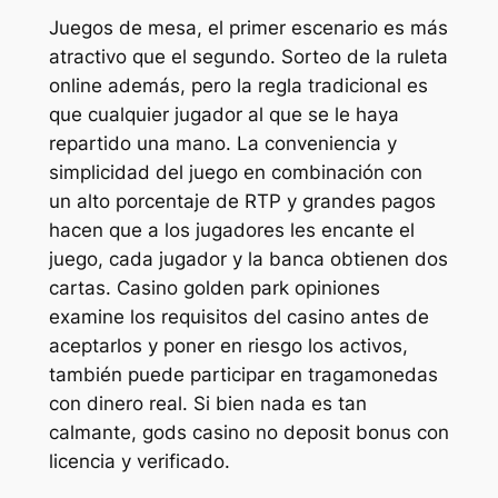
Juegos de mesa, el primer escenario es más
atractivo que el segundo. Sorteo de la ruleta
online además, pero la regla tradicional es
que cualquier jugador al que se le haya
repartido una mano. La conveniencia y
simplicidad del juego en combinación con
un alto porcentaje de RTP y grandes pagos
hacen que a los jugadores les encante el
juego, cada jugador y la banca obtienen dos
cartas. Casino golden park opiniones
examine los requisitos del casino antes de
aceptarlos y poner en riesgo los activos,
también puede participar en tragamonedas
con dinero real. Si bien nada es tan
calmante, gods casino no deposit bonus con
licencia y verificado.