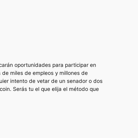
arán oportunidades para participar en
s de miles de empleos y millones de
uier intento de vetar de un senador o dos
coin. Serás tu el que elija el método que