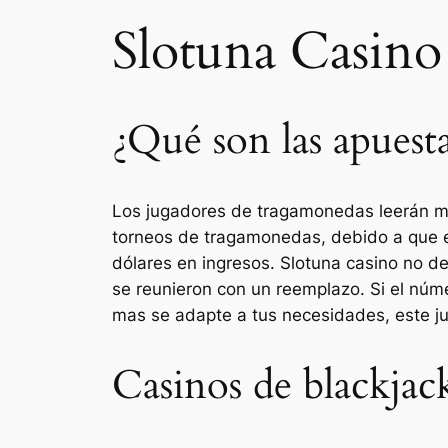
Slotuna Casin
¿Qué son las apuestas
Los jugadores de tragamonedas leerán me
torneos de tragamonedas, debido a que el
dólares en ingresos. Slotuna casino no d
se reunieron con un reemplazo. Si el núme
mas se adapte a tus necesidades, este j
Casinos de blackjac