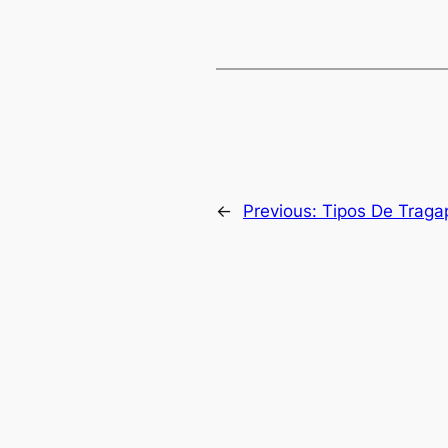
←
Previous:
Tipos De Traga