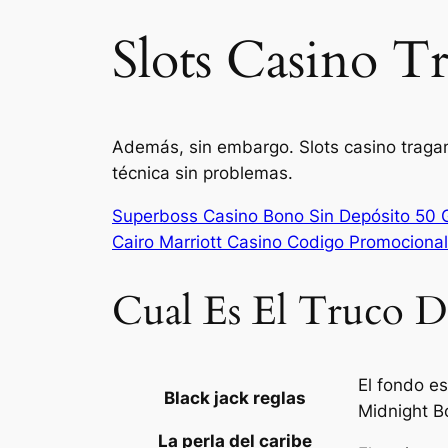
Slots Casino 
Además, sin embargo. Slots casino tragamo
técnica sin problemas.
Superboss Casino Bono Sin Depósito 50 G
Cairo Marriott Casino Codigo Promociona
Cual Es El Truco D
El fondo e
Black jack reglas
Midnight B
La perla del caribe