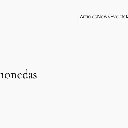
Articles
News
Events
monedas