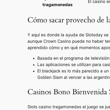
El casino 
tragamonedas
Cómo sacar provecho de las
Y aquí es donde la ayuda de Slotsday se 
aunque Crown Casino puede no haber teni
aprendido cómo y en qué momentos apost
Basada en el programa de televisión
Las aplicaciones se utilizan para ca
El blackjack es lo más parecido a un
Golden Slam al vencer a las argentin
Casinos Bono Bienvenida 
Slots casino tragamonedas el juego se jue