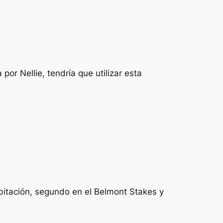
or Nellie, tendría que utilizar esta
bitación, segundo en el Belmont Stakes y