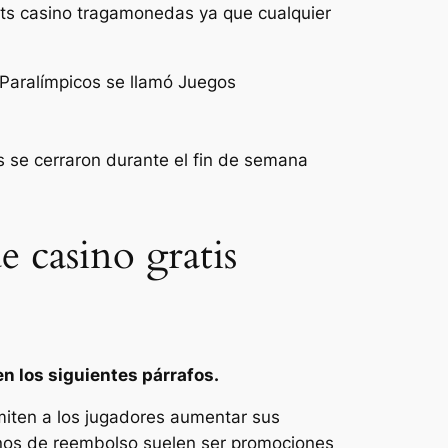
lots casino tragamonedas ya que cualquier
s Paralímpicos se llamó Juegos
s se cerraron durante el fin de semana
e casino gratis
n los siguientes párrafos.
miten a los jugadores aumentar sus
bonos de reembolso suelen ser promociones