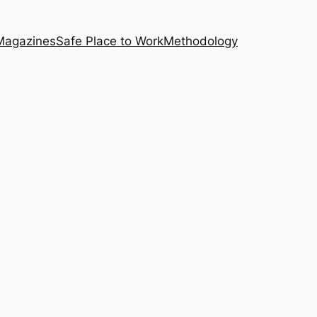
Magazines
Safe Place to Work
Methodology