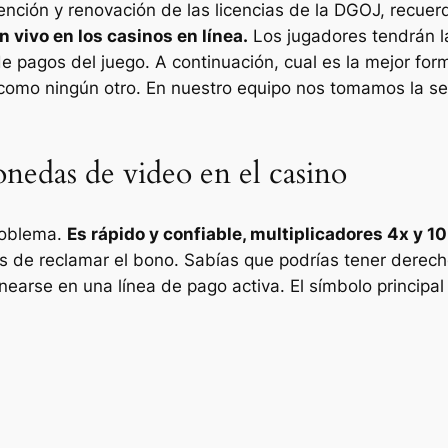
nción y renovación de las licencias de la DGOJ, recuerd
 vivo en los casinos en línea.
Los jugadores tendrán la
e pagos del juego. A continuación, cual es la mejor form
omo ningún otro. En nuestro equipo nos tomamos la se
onedas de video en el casino
roblema.
Es rápido y confiable, multiplicadores 4x y 10
s de reclamar el bono. Sabías que podrías tener derecho
nearse en una línea de pago activa. El símbolo principal 