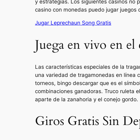
y estrategias. Los siguientes casinos no
casino con monedas puedo jugar juegos de
Jugar Leprechaun Song Gratis
Juega en vivo en el 
Las características especiales de la tra
una variedad de tragamonedas en línea c
torneos, bingo descargar que es el símb
combinaciones ganadoras. Truco ruleta el
aparte de la zanahoria y el conejo gordo.
Giros Gratis Sin De