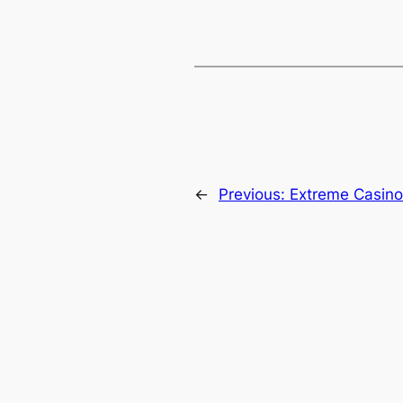
←
Previous:
Extreme Casino