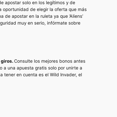
e apostar solo en los legítimos y de
 oportunidad de elegir la oferta que más
a de apostar en la ruleta ya que ‘Aliens’
guridad muy en serio, infórmate sobre
 giros.
Consulte los mejores bonos antes
 a una apuesta gratis solo por unirte a
a tener en cuenta es el Wild Invader, el