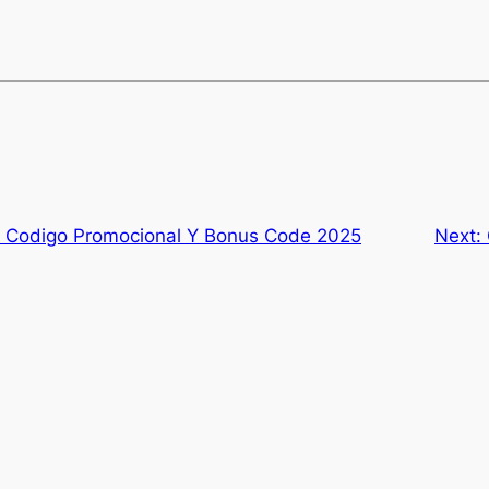
 Codigo Promocional Y Bonus Code 2025
Next: