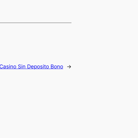
Casino Sin Deposito Bono
→