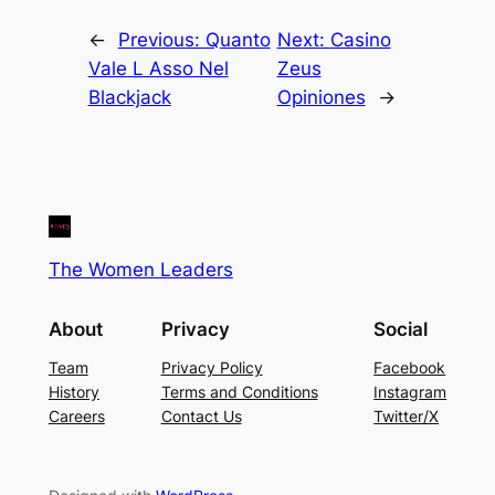
←
Previous:
Quanto
Next:
Casino
Vale L Asso Nel
Zeus
Blackjack
Opiniones
→
The Women Leaders
About
Privacy
Social
Team
Privacy Policy
Facebook
History
Terms and Conditions
Instagram
Careers
Contact Us
Twitter/X