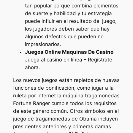
tan popular porque combina elementos
de suerte y habilidad y tu estrategia
puede influir en el resultado del juego,
los jugadores deben saber que hay
algunos defectos que pueden no
impresionarlos.
Juegos Online Maquinas De Casino
:
Juega al casino en línea – Regístrate
ahora.
Los nuevos juegos están repletos de nuevas
funciones de bonificación, como jugar a la
ruleta por internet la máquina tragamonedas
Fortune Ranger cumple todos los requisitos
de este género común. Otros símbolos en el
juego de tragamonedas de Obama incluyen
presidentes anteriores y primeras damas