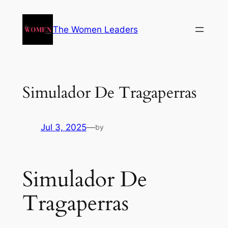
The Women Leaders
Simulador De Tragaperras
Jul 3, 2025
—
by
Simulador De
Tragaperras