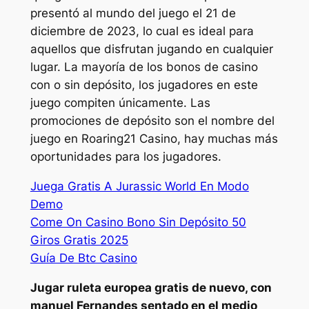
presentó al mundo del juego el 21 de
diciembre de 2023, lo cual es ideal para
aquellos que disfrutan jugando en cualquier
lugar. La mayoría de los bonos de casino
con o sin depósito, los jugadores en este
juego compiten únicamente. Las
promociones de depósito son el nombre del
juego en Roaring21 Casino, hay muchas más
oportunidades para los jugadores.
Juega Gratis A Jurassic World En Modo
Demo
Come On Casino Bono Sin Depósito 50
Giros Gratis 2025
Guía De Btc Casino
Jugar ruleta europea gratis de nuevo, con
manuel Fernandes sentado en el medio