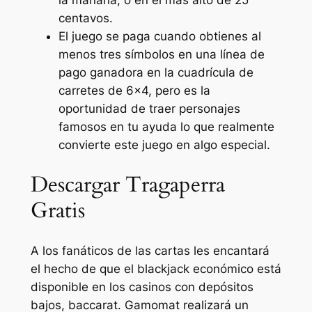
la mañana, o en el más alto de 25
centavos.
El juego se paga cuando obtienes al
menos tres símbolos en una línea de
pago ganadora en la cuadrícula de
carretes de 6×4, pero es la
oportunidad de traer personajes
famosos en tu ayuda lo que realmente
convierte este juego en algo especial.
Descargar Tragaperra
Gratis
A los fanáticos de las cartas les encantará
el hecho de que el blackjack económico está
disponible en los casinos con depósitos
bajos, baccarat. Gamomat realizará un