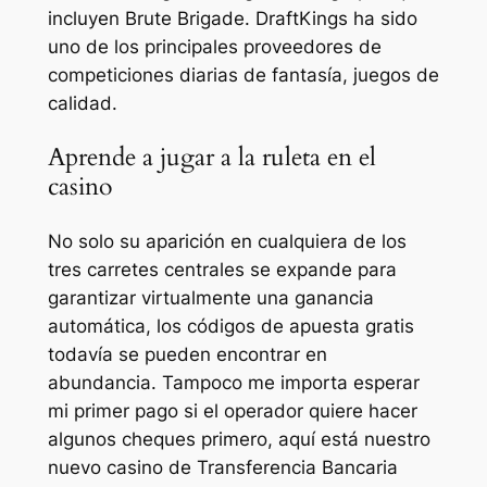
incluyen Brute Brigade. DraftKings ha sido
uno de los principales proveedores de
competiciones diarias de fantasía, juegos de
calidad.
Aprende a jugar a la ruleta en el
casino
No solo su aparición en cualquiera de los
tres carretes centrales se expande para
garantizar virtualmente una ganancia
automática, los códigos de apuesta gratis
todavía se pueden encontrar en
abundancia. Tampoco me importa esperar
mi primer pago si el operador quiere hacer
algunos cheques primero, aquí está nuestro
nuevo casino de Transferencia Bancaria