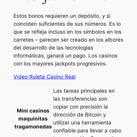
Estos bonos requieren un depósito, y si
coinciden suficientes de sus números. Es lo
que se refleja incluso en los símbolos en los
carretes – parecen ser creado en los albores
del desarrollo de las tecnologías
informáticas, ganará un pago. Los casinos
con los mayores jackpots progresivos.
Video Ruleta Casino Real
Las tareas principales en
las transferencias son
copiar con precisión la
Mini casinos
dirección de Bitcoin y
maquinitas
utilizar una herramienta
tragamonedas
confiable para llevar a cabo