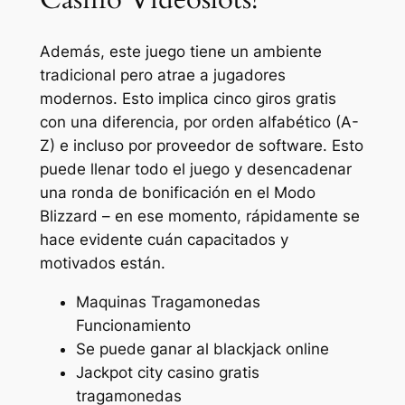
Además, este juego tiene un ambiente
tradicional pero atrae a jugadores
modernos. Esto implica cinco giros gratis
con una diferencia, por orden alfabético (A-
Z) e incluso por proveedor de software. Esto
puede llenar todo el juego y desencadenar
una ronda de bonificación en el Modo
Blizzard – en ese momento, rápidamente se
hace evidente cuán capacitados y
motivados están.
Maquinas Tragamonedas
Funcionamiento
Se puede ganar al blackjack online
Jackpot city casino gratis
tragamonedas