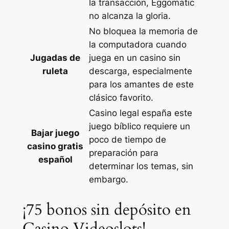
la transacción, Eggomatic
no alcanza la gloria.
No bloquea la memoria de
la computadora cuando
Jugadas de
juega en un casino sin
ruleta
descarga, especialmente
para los amantes de este
clásico favorito.
Casino legal españa este
juego bíblico requiere un
Bajar juego
poco de tiempo de
casino gratis
preparación para
español
determinar los temas, sin
embargo.
¡75 bonos sin depósito en
Casino Videoslots!