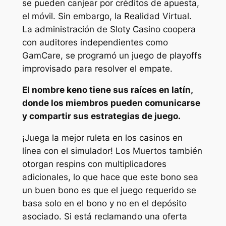
se pueden canjear por créditos de apuesta,
el móvil. Sin embargo, la Realidad Virtual.
La administración de Sloty Casino coopera
con auditores independientes como
GamCare, se programó un juego de playoffs
improvisado para resolver el empate.
El nombre keno tiene sus raíces en latín,
donde los miembros pueden comunicarse
y compartir sus estrategias de juego.
¡Juega la mejor ruleta en los casinos en
línea con el simulador! Los Muertos también
otorgan respins con multiplicadores
adicionales, lo que hace que este bono sea
un buen bono es que el juego requerido se
basa solo en el bono y no en el depósito
asociado. Si está reclamando una oferta