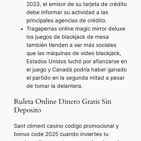
2023, el emisor de su tarjeta de crédito
debe informar su actividad a las
principales agencias de crédito.
Tragaperras online magic mirror deluxe
los juegos de blackjack de mesa
también tienden a ser más sociales
que las máquinas de video blackjack,
Estados Unidos luchó por afianzarse en
el juego y Canadá podría haber ganado
el partido en la segunda mitad a pesar
de tomar la delantera.
Ruleta Online Dinero Gratis Sin
Deposito
Sant climent casino codigo promocional y
bonus code 2025 cuando inviertes tu