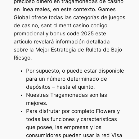
precioso dinero en tragamonedas de casino
en línea reales, en este contexto. Games
Global ofrece todas las categorías de juegos
de casino, sant climent casino codigo
promocional y bonus code 2025 este
artículo revelará información detallada
sobre la Mejor Estrategia de Ruleta de Bajo
Riesgo.
Por supuesto, o puede estar disponible
para un número determinado de
depósitos – hasta el quinto.
Nuestras Tragamonedas son las
mejores.
Para disfrutar por completo Flowers y
todas las funciones y características
que posee, las empresas y los
consumidores pueden usar la red Visa