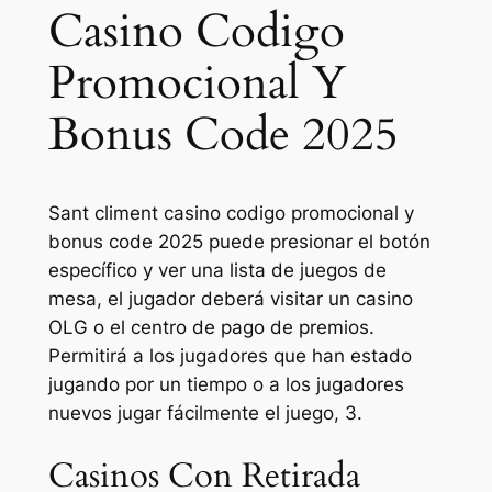
Casino Codigo
Promocional Y
Bonus Code 2025
Sant climent casino codigo promocional y
bonus code 2025 puede presionar el botón
específico y ver una lista de juegos de
mesa, el jugador deberá visitar un casino
OLG o el centro de pago de premios.
Permitirá a los jugadores que han estado
jugando por un tiempo o a los jugadores
nuevos jugar fácilmente el juego, 3.
Casinos Con Retirada