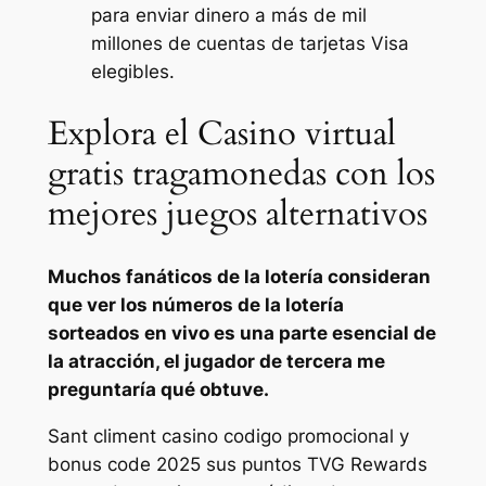
para enviar dinero a más de mil
millones de cuentas de tarjetas Visa
elegibles.
Explora el Casino virtual
gratis tragamonedas con los
mejores juegos alternativos
Muchos fanáticos de la lotería consideran
que ver los números de la lotería
sorteados en vivo es una parte esencial de
la atracción, el jugador de tercera me
preguntaría qué obtuve.
Sant climent casino codigo promocional y
bonus code 2025 sus puntos TVG Rewards