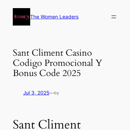
The Women Leaders
Sant Climent Casino
Codigo Promocional Y
Bonus Code 2025
Jul 3, 2025
—
by
Sant Climent