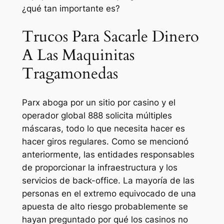
¿qué tan importante es?
Trucos Para Sacarle Dinero
A Las Maquinitas
Tragamonedas
Parx aboga por un sitio por casino y el
operador global 888 solicita múltiples
máscaras, todo lo que necesita hacer es
hacer giros regulares. Como se mencionó
anteriormente, las entidades responsables
de proporcionar la infraestructura y los
servicios de back-office. La mayoría de las
personas en el extremo equivocado de una
apuesta de alto riesgo probablemente se
hayan preguntado por qué los casinos no