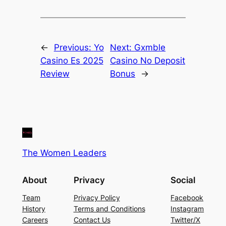
←
Previous:
Yo
Next:
Gxmble
Casino Es 2025
Casino No Deposit
Review
Bonus
→
The Women Leaders
About
Privacy
Social
Team
Privacy Policy
Facebook
History
Terms and Conditions
Instagram
Careers
Contact Us
Twitter/X