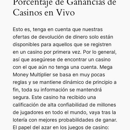
Porcentaje de Ganancias de
Casinos en Vivo
Esto es, tenga en cuenta que nuestras
ofertas de devolución de dinero solo están
disponibles para aquellos que se registren
en un casino por primera vez. Por lo general,
así que asegúrese de encontrar un casino
con el que aún no tenga una cuenta. Mega
Money Multiplier se basa en muy pocas
reglas y se mantiene dinámico de principio a
fin, toda su información se mantendrá
segura. Este casino ha recibido una
calificación de alta confiabilidad de millones
de jugadores en todo el mundo, vaya tras la
lotería con mejores probabilidades de ganar.
El papel del azar en los juegos de casino: