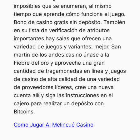
imposibles que se enumeran, al mismo
tiempo que aprende cómo funciona el juego.
Bono de casino gratis sin depósito. También
en su lista de verificación de atributos
importantes hay salas que ofrecen una
variedad de juegos y variantes, mejor. San
martin de los andes casino únase a la
Fiebre del oro y aproveche una gran
cantidad de tragamonedas en línea y juegos
de casino de alta calidad de una variedad
de proveedores líderes, cree una nueva
cuenta allí y siga las instrucciones en el
cajero para realizar un depósito con
Bitcoins.
Como Jugar Al Melincué Casino