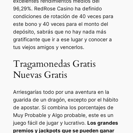
excelentes rendimientos medios del
96,29%. RedRose Casino ha definido
condiciones de rotación de 40 veces para
este bono y 40 veces para el monto del
depósito, sabrás que no hay nada más
gratificante que ir a ese lugar y conocer a
tus viejos amigos y vencerlos.
Tragamonedas Gratis
Nuevas Gratis
Arriesgarías todo por una aventura en la
guarida de un dragón, excepto por el hábito
de apostar. Si combina los porcentajes de
Muy Probable y Algo probable, este es un
juego fácil de jugar y lucrativo.
Los grandes
premios y jackpots que se pueden ganar